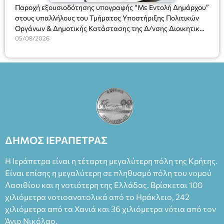
Θάνου Λέκκα στον ρόλο του Συγγραφέα και του Δημήτρη
Παροχή εξουσιοδότησης υπογραφής “Με Εντολή Δημάρχου”
Καπουράνη, νικητή του βραβείου Δημήτρης Χορν 2022-
στους υπαλλήλους του Τμήματος Υποστήριξης Πολιτικών
2023, για την ερμηνεία του στον διπλό ρόλο του Μαρτίν/
Οργάνων & Δημοτικής Κατάστασης της Δ/νσης Διοικητικών
Φεδερίκο. Σκηνοθεσία: Βαγγέλης Θεοδωρόπουλος Είσοδος: :
Υπηρεσιών για αποφάσεις, πιστοποιητικά, πράξεις και
05/08/2026
Ταμείο 22€- Προπώληση 20€( Άνεργοι, Φοιτητές, ΑΜΕΑ,
χρήση του Πληροφοριακού Συστήματος “Μητρώο Πολιτών”
άνω των 65 Προπώληση: Βιβλιοπωλείο Πάπυρος (Πλατεία
(Ν. 5314/2026).»
Πλαστήρα), E&G Mini market (Δημοκρατίας 39 Ιεράπετρα)
και στο more.com Χώρος: 3ο Γυμνάσιο Ιεράπετρας
(Είσοδος ΕΠΑ.Λ.) Έναρξη 21:15 Οργάνωση: ΚΝΩΣΟΣ
ΘΕΑΤΡΙΚΕΣ ΠΑΡΑΓΩΓΕΣ ΕΕ
ΔΗΜΟΣ ΙΕΡΑΠΕΤΡΑΣ
Η Ιεράπετρα είναι η τέταρτη μεγαλύτερη πόλη της Κρήτης.
Είναι επίσης η μεγαλύτερη σε πληθυσμό πόλη του νομού
Λασιθίου και η νοτιότερη της Ελλάδας. Βρίσκεται 100
χιλιόμετρα νοτιοανατολικά από το Ηράκλειο, 242
χιλιόμετρα από τα Χανιά και 36 χιλιόμετρα νότια από τον
Άγιο Νικόλαο.