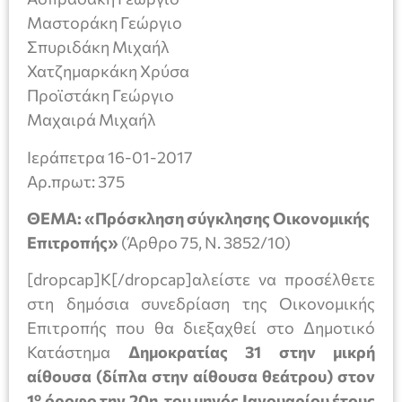
Μαστοράκη Γεώργιο
Σπυριδάκη Μιχαήλ
Χατζημαρκάκη Χρύσα
Προϊστάκη Γεώργιο
Μαχαιρά Μιχαήλ
Ιεράπετρα 16-01-2017
Aρ.πρωτ: 375
ΘΕΜΑ: «Πρόσκληση σύγκλησης Οικονομικής
Επιτροπής»
(Άρθρο 75, Ν. 3852/10)
[dropcap]Κ[/dropcap]αλείστε να προσέλθετε
στη δημόσια συνεδρίαση της Οικονομικής
Επιτροπής που θα διεξαχθεί στο Δημοτικό
Κατάστημα
Δημοκρατίας 31 στην μικρή
αίθουσα (δίπλα στην αίθουσα θεάτρου) στον
ο
1
όροφο
την
20
η του μηνός Ιανουαρίου
έτους