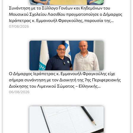
Συνάντηση με το Σύλλογο Γονέων και Κηδεμόνων του
Μουσικού Σχολείου Λασιθίου πραγματοποίησε ο Δήμαρχος
Ιεράπετρας κ. Εμμανουήλ Φραγκούλης, παρουσία της
Διευθύντριας του σχολείου κας Μαριάννας Χαΐτα.
07/08/2026
Ο Δήμαρχος Ιεράπετρας κ. Εμμανουήλ Φραγκούλης είχε
σήμερα συνάντηση με τον Διοικητή της 7ης Περιφερειακής
Διοίκησης του Λιμενικού Σώματος – Ελληνικής
Ακτοφυλακής (Λ.Σ.-ΕΛ.ΑΚΤ.), Αρχιπλοίαρχο Λ.Σ. κ. Ιωάννη
06/08/2026
Ορφανό