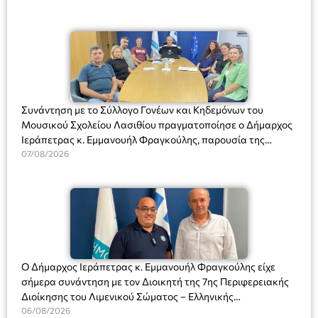
Συνάντηση με το Σύλλογο Γονέων και Κηδεμόνων του
Μουσικού Σχολείου Λασιθίου πραγματοποίησε ο Δήμαρχος
Ιεράπετρας κ. Εμμανουήλ Φραγκούλης, παρουσία της
Διευθύντριας του σχολείου κας Μαριάννας Χαΐτα.
07/08/2026
Ο Δήμαρχος Ιεράπετρας κ. Εμμανουήλ Φραγκούλης είχε
σήμερα συνάντηση με τον Διοικητή της 7ης Περιφερειακής
Διοίκησης του Λιμενικού Σώματος – Ελληνικής
Ακτοφυλακής (Λ.Σ.-ΕΛ.ΑΚΤ.), Αρχιπλοίαρχο Λ.Σ. κ. Ιωάννη
06/08/2026