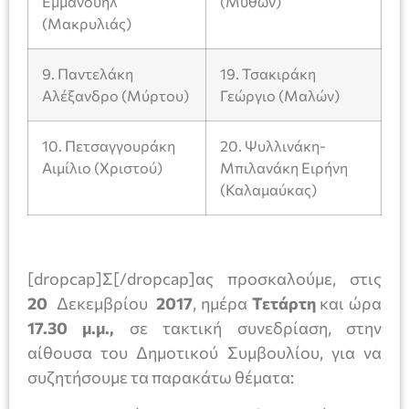
Εμμανουήλ
(Μύθων)
(Μακρυλιάς)
9. Παντελάκη
19. Τσακιράκη
Αλέξανδρο (Μύρτου)
Γεώργιο (Μαλών)
10. Πετσαγγουράκη
20. Ψυλλινάκη-
Αιμίλιο (Χριστού)
Μπιλανάκη Ειρήνη
(Καλαμαύκας)
[dropcap]Σ[/dropcap]ας προσκαλούμε, στις
20
Δεκεμβρίου
2017
, ημέρα
Τετάρτη
και ώρα
17.30 μ.μ.,
σε τακτική συνεδρίαση, στην
αίθουσα του Δημοτικού Συμβουλίου, για να
συζητήσουμε τα παρακάτω θέματα: