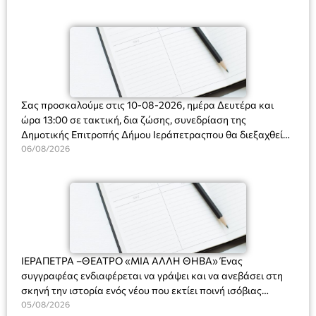
Ορφανό
Σας προσκαλούμε στις 10-08-2026, ημέρα Δευτέρα και
ώρα 13:00 σε τακτική, δια ζώσης, συνεδρίαση της
Δημοτικής Επιτροπής Δήμου Ιεράπετραςπου θα διεξαχθεί
στο Δημοτικό Κατάστημα, Δημοκρατίας 31 στην αίθουσα
06/08/2026
«ΙΩΑΝΝΗΣ ΧΡΙΣΤΑΚΗΣ» στον 1ο όροφο, για τη συζήτηση
και λήψη αποφάσεων στα παρακάτω θέματα:
ΙΕΡΑΠΕΤΡΑ –ΘΕΑΤΡΟ «ΜΙΑ ΑΛΛΗ ΘΗΒΑ» Ένας
συγγραφέας ενδιαφέρεται να γράψει και να ανεβάσει στη
σκηνή την ιστορία ενός νέου που εκτίει ποινή ισόβιας
κάθειρξης για πατροκτονία. Ένα πολυβραβευμένο έργο για
05/08/2026