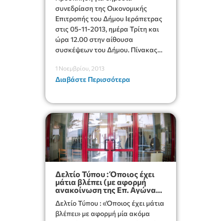
συνεδρίαση της Οικονομικής
Επιτροπής του Δήμου Ιεράπετρας
στις 05-11-2013, ημέρα Τρίτη και
ώρα 12.00 στην αίθουσα
συσκέψεων του Δήμου. Πίνακας
των είκοσι πέντε θεμάτων της
1 Νοεμβρίου, 2013
ημερήσιας διάταξης.
Διαβάστε Περισσότερα
Δελτίο Τύπου : Όποιος έχει
μάτια βλέπει (με αφορμή
ανακοίνωση της Επ. Αγώνα
Ιεράπετρας )
Δελτίο Τύπου : «Όποιος έχει μάτια
βλέπει» με αφορμή μία ακόμα