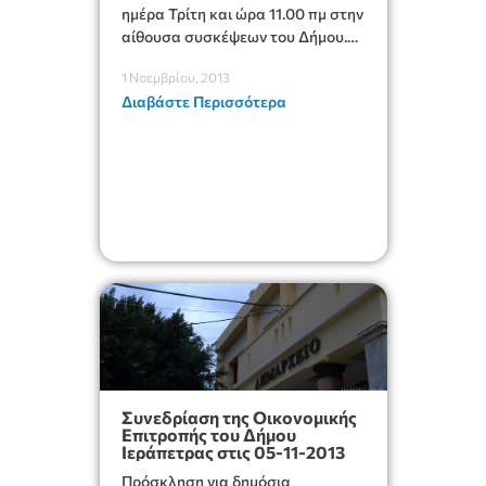
ημέρα Τρίτη και ώρα 11.00 πμ στην
αίθουσα συσκέψεων του Δήμου.
Πίνακας των πέντε (05) θεμάτων
1 Νοεμβρίου, 2013
για συζήτηση.
Διαβάστε Περισσότερα
Συνεδρίαση της Οικονομικής
Επιτροπής του Δήμου
Ιεράπετρας στις 05-11-2013
Πρόσκληση για δημόσια