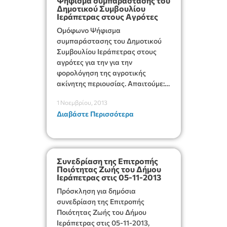
Ψήφισμα συμπαράστασης του
Δημοτικού Συμβουλίου
Ιεράπετρας στους Aγρότες
Ομόφωνο Ψήφισμα
συμπαράστασης του Δημοτικού
Συμβουλίου Ιεράπετρας στους
αγρότες για την για την
φορολόγηση της αγροτικής
ακίνητης περιουσίας. Απαιτούμε:
Άμεση απόσυρση του
1 Νοεμβρίου, 2013
νομοσχεδίου. Ούτε ένα ευρώ στη
Διαβάστε Περισσότερα
φορολόγηση των αγροτών.
Συνεδρίαση της Επιτροπής
Ποιότητας Ζωής του Δήμου
Ιεράπετρας στις 05-11-2013
Πρόσκληση για δημόσια
συνεδρίαση της Επιτροπής
Ποιότητας Ζωής του Δήμου
Ιεράπετρας στις 05-11-2013,