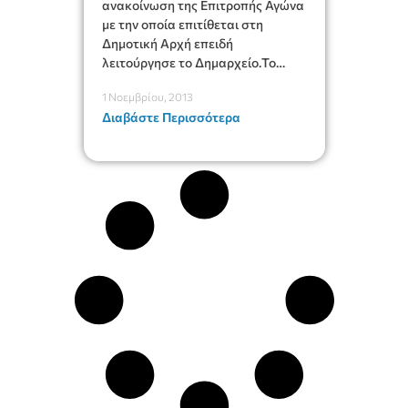
ανακοίνωση της Επιτροπής Αγώνα
με την οποία επιτίθεται στη
Δημοτική Αρχή επειδή
λειτούργησε το Δημαρχείο.Το
κλειστό Δημαρχείο δεν εξυπηρετεί
1 Νοεμβρίου, 2013
το ανοικτό Νοσοκομείο
Διαβάστε Περισσότερα