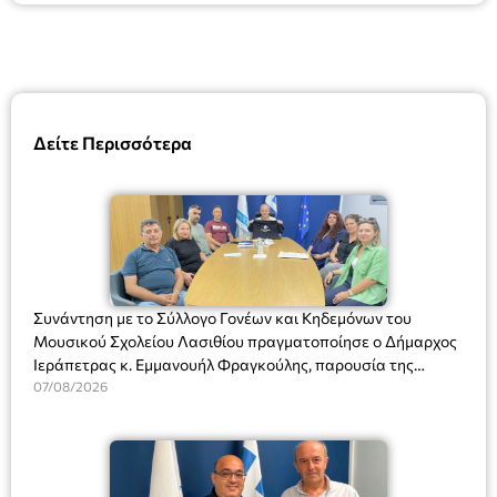
Δείτε Περισσότερα
Συνάντηση με το Σύλλογο Γονέων και Κηδεμόνων του
Μουσικού Σχολείου Λασιθίου πραγματοποίησε ο Δήμαρχος
Ιεράπετρας κ. Εμμανουήλ Φραγκούλης, παρουσία της
Διευθύντριας του σχολείου κας Μαριάννας Χαΐτα.
07/08/2026