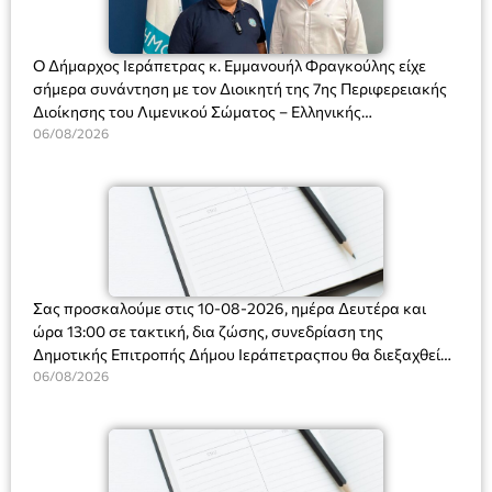
Ο Δήμαρχος Ιεράπετρας κ. Εμμανουήλ Φραγκούλης είχε
σήμερα συνάντηση με τον Διοικητή της 7ης Περιφερειακής
Διοίκησης του Λιμενικού Σώματος – Ελληνικής
Ακτοφυλακής (Λ.Σ.-ΕΛ.ΑΚΤ.), Αρχιπλοίαρχο Λ.Σ. κ. Ιωάννη
06/08/2026
Ορφανό
Σας προσκαλούμε στις 10-08-2026, ημέρα Δευτέρα και
ώρα 13:00 σε τακτική, δια ζώσης, συνεδρίαση της
Δημοτικής Επιτροπής Δήμου Ιεράπετραςπου θα διεξαχθεί
στο Δημοτικό Κατάστημα, Δημοκρατίας 31 στην αίθουσα
06/08/2026
«ΙΩΑΝΝΗΣ ΧΡΙΣΤΑΚΗΣ» στον 1ο όροφο, για τη συζήτηση
και λήψη αποφάσεων στα παρακάτω θέματα: