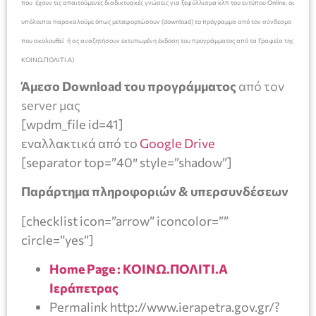
που έχουν τις απαιτούμενες διαδικτυακές γνώσεις για ξεφύλλισμα κλπ του εντύπου Online, οι
υπόλοιποι παρακαλούμε όπως μεταφορτώσουν (download) το πρόγραμμα από τον σύνδεσμο
που ακολουθεί ή ας αναζητήσουν εκτυπωμένη έκδοση του προγράμματος από τα Γραφεία της
ΚΟΙΝΩ.ΠΟΛΙΤΙ.Α)
Άμεσο Download του προγράμματος
από τον
server μας
[wpdm_file id=41]
εναλλακτικά από το
Google Drive
[separator top=”40″ style=”shadow”]
Παράρτημα πληροφοριών & υπερσυνδέσεων
[checklist icon=”arrow” iconcolor=””
circle=”yes”]
Home Page : ΚΟΙΝΩ.ΠΟΛΙΤΙ.Α
Ιεράπετρας
Permalink http://www.ierapetra.gov.gr/?