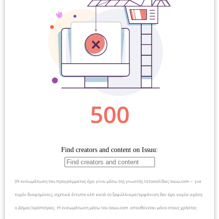
(Η ενσωμάτωση του προγράμματος έχει γίνει μέσω της γνωστής Ιστοσελίδας issuu.com – για
τυχόν διαφημίσεις, σχετικά έντυπα κλπ κατά το ξεφύλλισμα/εμφάνιση δεν έχει καμία σχέση
ο Δήμος Ιεράπετρας. Η ενσωμάτωση μέσω του issuu.com απευθύνεται μόνο στους χρήστες