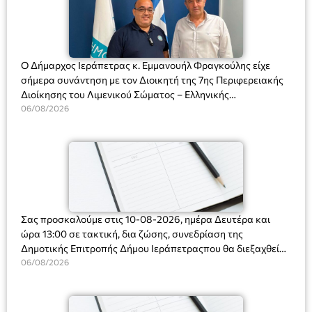
Ο Δήμαρχος Ιεράπετρας κ. Εμμανουήλ Φραγκούλης είχε
σήμερα συνάντηση με τον Διοικητή της 7ης Περιφερειακής
Διοίκησης του Λιμενικού Σώματος – Ελληνικής
Ακτοφυλακής (Λ.Σ.-ΕΛ.ΑΚΤ.), Αρχιπλοίαρχο Λ.Σ. κ. Ιωάννη
06/08/2026
Ορφανό
Σας προσκαλούμε στις 10-08-2026, ημέρα Δευτέρα και
ώρα 13:00 σε τακτική, δια ζώσης, συνεδρίαση της
Δημοτικής Επιτροπής Δήμου Ιεράπετραςπου θα διεξαχθεί
στο Δημοτικό Κατάστημα, Δημοκρατίας 31 στην αίθουσα
06/08/2026
«ΙΩΑΝΝΗΣ ΧΡΙΣΤΑΚΗΣ» στον 1ο όροφο, για τη συζήτηση
και λήψη αποφάσεων στα παρακάτω θέματα: