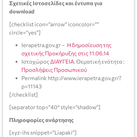
Σχετικές Ιστοσελίδες και έντυπα για
download
[checklist icon=”arrow” iconcolor=””
circle=”yes”]
Ierapetra.gov.gr –
H δημοσίευση της
σχετικής Προκήρυξης στις 11.06.14
Ιστοχώρος
ΔΙΑΥΓΕΙΑ
. Θεματική ενότητα :
Προσλήψεις Προσωπικού
Permalink http://www.ierapetra.gov.gr/?
p=11143
[/checklist]
[separator top=”40″ style=”shadow”]
Πληροφορίες ανάρτησης
[xyz-ihs snippet=”Liapaki”]