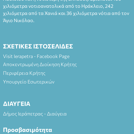
(Είσοδος ΕΠΑ.Λ.) Έναρξη 21:15 Οργάνωση: ΚΝΩΣΟΣ
χιλιόμετρα νοτιοανατολικά από το Ηράκλειο, 242
ΘΕΑΤΡΙΚΕΣ ΠΑΡΑΓΩΓΕΣ ΕΕ
χιλιόμετρα από τα Χανιά και 36 χιλιόμετρα νότια από τον
Άγιο Νικόλαο.
ΣΧΕΤΙΚΕΣ ΙΣΤΟΣΕΛΙΔΕΣ
Visit Ierapetra - Facebook Page
Αποκεντρωμένη Διοίκηση Κρήτης
Περιφέρεια Κρήτης
Υπουργείο Εσωτερικών
ΔΙΑΥΓΕΙΑ
Δήμος Ιεράπετρας - Διαύγεια
Προσβασιμότητα