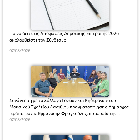
Για να δείτε τις Αποφάσεις Δημοτικής Επιτροπής 2026
ακολουθείστε τον Σύνδεσμο
07/08/2026
Συνάντηση με το Σύλλογο Γονέων και Κηδεμόνων του
Μουσικού Σχολείου Λασιθίου πραγματοποίησε ο Δήμαρχος
Ιεράπετρας κ. Εμμανουήλ Φραγκούλης, παρουσία της
Διευθύντριας του σχολείου κας Μαριάννας Χαΐτα.
07/08/2026