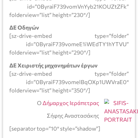
id=”0ByraiF739vomVnYyb21KOUZtZFk”
folderview=”list” height=”230″/]
ΔΕ Οδηγών
[sz-drive-embed type=”folder”
id=”0ByraiF739vomeE1iWEdTY1hYTVU”
folderview=”list” height=”290″/]
ΔΕ Χειριστής μηχανημάτων έργων
[sz-drive-embed type=”folder”
id=”0ByraiF739vomelBqOXp1UWVraE0″
folderview=”list” height=”350″/]
Ο
Δήμαρχος Ιεράπετρας
Σήφης Αναστασάκης
[separator top=”10″ style=”shadow”]