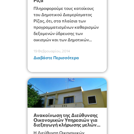
Ρίζα
Πληροφορούμε τους κατοίκους
του Δημοτικού Διαμερίσματος
Ρίζας, ότι, στα πλαίσια των
προγραμματισμένων καθαρισμών
δεξαμενών ύδρευσης των
οικισμών και των Δημοτικών
Διαμερισμάτων, την 19
19 Φεβρουαρίου, 2014
Φεβρουαρίου 2014, ημέρα
Διαβάστε Περισσότερα
Τετάρτη
Ανακοίνωση της Διεύθυνσης
Οικονομικών Υπηρεσιών για
διεξαγωγή κλήρωσης μελών
επιτροπών 25.02.14
Η Διεύθυνση Οικονομικών