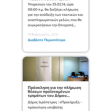
Υπηρεσιών την 25.02.14, ώρα
09:00 π.μ. θα διεξάγει κλήρωση
για την ανάδειξη των τακτικών και
αναπληρωματικών μελών, που θα
συγκροτήσουν την Επιτροπή
Παραλαβής διαφόρων
19 Φεβρουαρίου, 2014
προμηθειών (πίνακες)
Διαβάστε Περισσότερα
Πρόσκληση για την πλήρωση
θέσεων προϊσταμένων
τμημάτων του Δήμου
Ιεράπετρας
Δήμος Ιεράπετρας : «Προκήρυξη -
πρόσκληση υποβολής