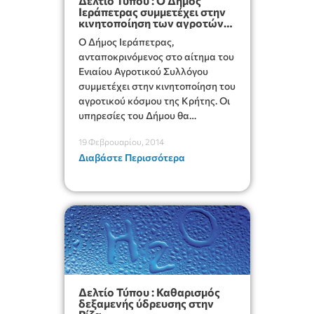
Δελτίο Τύπου : Ο Δήμος
Ιεράπετρας συμμετέχει στην
κινητοποίηση των αγροτών
κλειστές οι Υπηρεσίες
Ο Δήμος Ιεράπετρας,
ανταποκρινόμενος στο αίτημα του
Ενιαίου Αγροτικού Συλλόγου
συμμετέχει στην κινητοποίηση του
αγροτικού κόσμου της Κρήτης. Οι
υπηρεσίες του Δήμου θα
παραμείνουν κλειστές,
19 Φεβρουαρίου, 2014
εξαιρουμένων των Βρ/κών
Διαβάστε Περισσότερα
Σταθμών και “Βοήθεια στο Σπίτι”
Δελτίο Τύπου : Καθαρισμός
δεξαμενής ύδρευσης στην