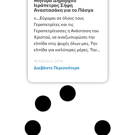
Μήνυμα Δημάρχου
Ιεράπετρας Σήφη
Αναστασάκη για το Πάσχα
«....Εύχομαι σε όλους τους
Γεραπετρίτες και τις
Γεραπετρίτισσες η Ανάσταση του
Χριστού, να αναζωπυρώσει την
ελπίδα στις ψυχές όλων μας. Την
ελπίδα για καλύτερες μέρες. Την
ελπίδα για το μέλλον της πατρίδας
16 Απριλίου, 2014
και του τόπου μας.....»
Διαβάστε Περισσότερα