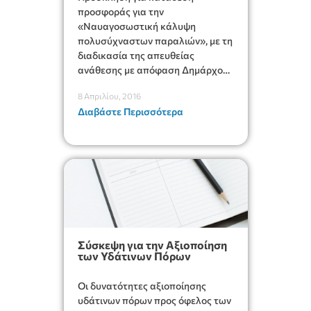
προσφοράς για την
«Ναυαγοσωστική κάλυψη
πολυσύχναστων παραλιών», με τη
διαδικασία της απευθείας
ανάθεσης με απόφαση Δημάρχου.
Προσφορές έως την 27η Απριλίου
8 Απριλίου, 2016
2016, ημέρα Τετάρτη και ώρα
Διαβάστε Περισσότερα
15:00.
Σύσκεψη για την Αξιοποίηση
των Υδάτινων Πόρων
Οι δυνατότητες αξιοποίησης
υδάτινων πόρων προς όφελος των