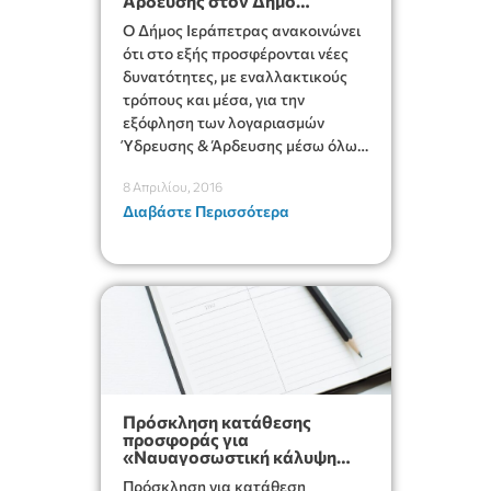
Άρδευσης στον Δήμο
Ιεράπετρας
Ο Δήμος Ιεράπετρας ανακοινώνει
ότι στο εξής προσφέρονται νέες
δυνατότητες, με εναλλακτικούς
τρόπους και μέσα, για την
εξόφληση των λογαριασμών
Ύδρευσης & Άρδευσης μέσω όλων
των γνωστών Τραπεζών που
8 Απριλίου, 2016
μετέχουν στο σύστημα ΔΙΑΣ.
Διαβάστε Περισσότερα
Πρόσκληση κατάθεσης
προσφοράς για
«Ναυαγοσωστική κάλυψη
πολυσύχναστων παραλιών»
Πρόσκληση για κατάθεση