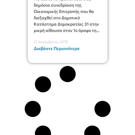
δημόσια συνεδρίαση της
Οικονομικής Επιτροπής που θα
διεξαχθεί στο Δημοτικό
Κατάστημα Δημοκρατίας 31 στην
μικρή αίθουσα στον 1ο όροφο την
28η του μηνός Δεκεμβρίου έτους
27 Δεκεμβρίου, 2016
2016, ημέρα Τετάρτη και ώρα
Διαβάστε Περισσότερα
8.30.