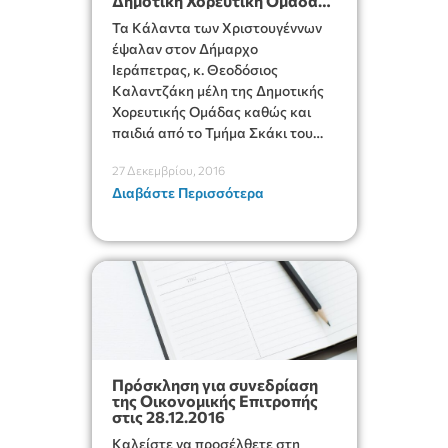
Δημοτική Χορευτική Ομάδα
και τους μαθητές του
Τα Κάλαντα των Χριστουγέννων
τμήματος Σκάκι
έψαλαν στον Δήμαρχο
Ιεράπετρας, κ. Θεοδόσιος
Καλαντζάκη μέλη της Δημοτικής
Χορευτικής Ομάδας καθώς και
παιδιά από το Τμήμα Σκάκι του
Δήμου Ιεράπετρας.
27 Δεκεμβρίου, 2016
Διαβάστε Περισσότερα
Πρόσκληση για συνεδρίαση
της Οικονομικής Επιτροπής
στις 28.12.2016
Καλείστε να προσέλθετε στη