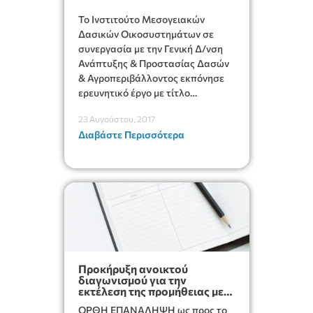
Το Ινστιτούτο Μεσογειακών
Δασικών Οικοσυστημάτων σε
συνεργασία με την Γενική Δ/νση
Ανάπτυξης & Προστασίας Δασών
& Αγροπεριβάλλοντος εκπόνησε
ερευνητικό έργο με τίτλο
ΣΥΜΒΟΛΗ ΣΤΗΝ ΠΡΟΛΗΨΗ
23 Αυγούστου, 2017
ΔΑΣΙΚΩΝ ΠΥΡΚΑΓΙΩΝ (με την
Διαβάστε Περισσότερα
μεθοδολογία INCA).
Προκήρυξη ανοικτού
διαγωνισμού για την
εκτέλεση της προμήθειας με
τίτλο «ΑΝΤΙΚΑΤΑΣΤΑΣΗ
ΟΡΘΗ ΕΠΑΝΑΛΗΨΗ ως προς το