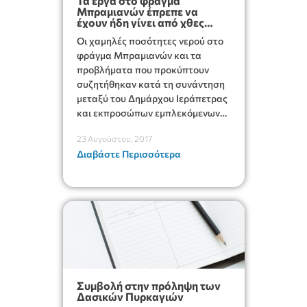
Τα έργα στο φράγμα
Μπραμιανών έπρεπε να
έχουν ήδη γίνει από χθες
δηλώνει ο Δήμαρχος
Οι χαμηλές ποσότητες νερού στο
Ιεράπετρας
φράγμα Μπραμιανών και τα
προβλήματα που προκύπτουν
συζητήθηκαν κατά τη συνάντηση
μεταξύ του Δημάρχου Ιεράπετρας
και εκπροσώπων εμπλεκόμενων
υπηρεσιών και φορέων με το
23 Αυγούστου, 2017
Βουλευτή Λασιθίου, κ. Μανώλη
Διαβάστε Περισσότερα
Θραψανιώτη.
Συμβολή στην πρόληψη των
Δασικών Πυρκαγιών