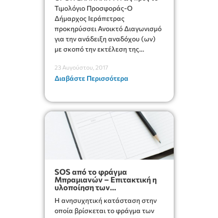
ΔΗΜΟΤΙΚΟΥ ΦΩΤΙΣΜΟΥ
ΣΤΗΝ ΟΔΟ ΚΥΠΡΟΥ ΚΑΙ
Τιμολόγιο Προσφοράς-Ο
ΟΔΟ ΜΕΤΑΞΑΚΗ».
Δήμαρχος Ιεράπετρας
προκηρύσσει Ανοικτό Διαγωνισμό
για την ανάδειξη αναδόχου (ων)
με σκοπό την εκτέλεση της
προμήθειας με τίτλο
23 Αυγούστου, 2017
«ΑΝΤΙΚΑΤΑΣΤΑΣΗ ΔΗΜΟΤΙΚΟΥ
Διαβάστε Περισσότερα
ΦΩΤΙΣΜΟΥ ΣΤΗΝ ΟΔΟ ΚΥΠΡΟΥ
ΚΑΙ ΟΔΟ ΜΕΤΑΞΑΚΗ».
SOS από το φράγμα
Μπραμιανών – Επιτακτική η
υλοποίηση των
απαιτούμενων έργων
Η ανησυχητική κατάσταση στην
οποία βρίσκεται το φράγμα των