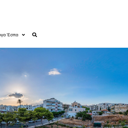
γα Έσπα