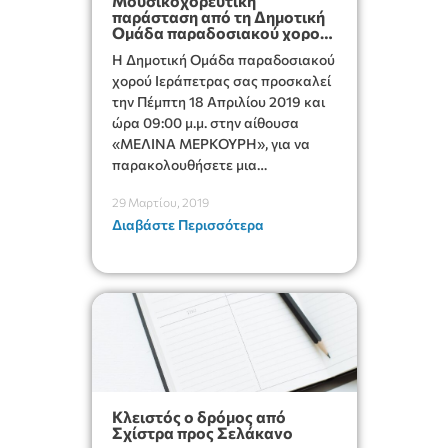
Μουσικοχορευτική
παράσταση από τη Δημοτική
Ομάδα παραδοσιακού χορού
Ιεράπετρας
Η Δημοτική Ομάδα παραδοσιακού
χορού Ιεράπετρας σας προσκαλεί
την Πέμπτη 18 Απριλίου 2019 και
ώρα 09:00 μ.μ. στην αίθουσα
«ΜΕΛΙΝΑ ΜΕΡΚΟΥΡΗ», για να
παρακολουθήσετε μια
μουσικοχορευτική παράσταση,
29 Μαρτίου, 2019
αφιέρωμα στη Δυτική και
Διαβάστε Περισσότερα
Ανατολική Κρήτη.
Κλειστός ο δρόμος από
Σχίστρα προς Σελάκανο