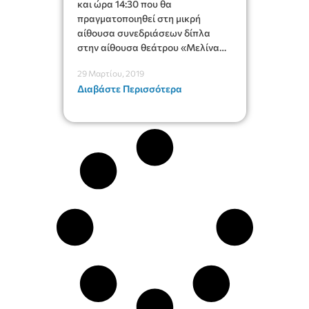
και ώρα 14:30 που θα
πραγματοποιηθεί στη μικρή
αίθουσα συνεδριάσεων δίπλα
στην αίθουσα θεάτρου «Μελίνα
Μερκούρη» στον 1ο όροφο
29 Μαρτίου, 2019
(Δημοκρατίας 31).
Διαβάστε Περισσότερα