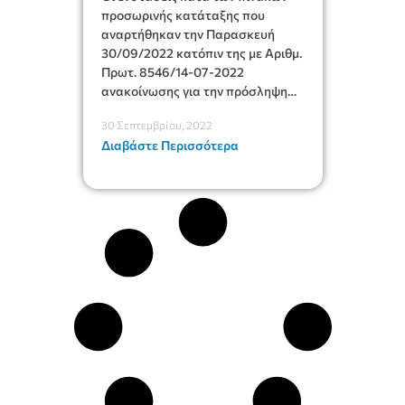
προσωρινής κατάταξης που
αναρτήθηκαν την Παρασκευή
30/09/2022 κατόπιν της με Αριθμ.
Πρωτ. 8546/14-07-2022
ανακοίνωσης για την πρόσληψη
(2) δύο ατόμων ΔΕ Οδηγών για την
30 Σεπτεμβρίου, 2022
κάλυψη εποχικών ή παροδικών
Διαβάστε Περισσότερα
αναγκών ανταποδοτικού
χαρακτήρα του Δήμου
Ιεράπετρας, με σύμβαση εργασίας
ιδιωτικού δικαίου ορισμένου
χρόνου