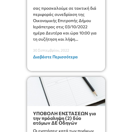
σας προσκαλούμε σε τακτική διά
περιφοράς συνεδρίαση της
Οικονομικής Επιτροπής Δήμου
Ιεράπετρας στις 03/10/2022
ημέρα Δευτέρα και ώρα 10:00 για
τη συζήτηση και λήψη
αποφάσεων στα παρακάτω
30 Σεπτεμβρίου, 2022
θέματα :
Διαβάστε Περισσότερα
ΥΠΟΒΟΛΗ ΕΝΣΤΑΣΕΩΝ για
την πρόσληψη (2) δύο
ατόμων ΔΕ Οδηγών
Οι ενστάσεις κατά των πινάκων