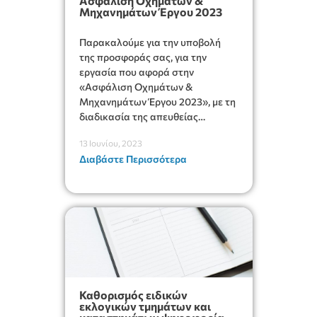
Ασφάλιση Οχημάτων &
Μηχανημάτων Έργου 2023
Παρακαλούμε για την υποβολή
της προσφοράς σας, για την
εργασία που αφορά στην
«Ασφάλιση Οχημάτων &
Μηχανημάτων Έργου 2023», με τη
διαδικασία της απευθείας
ανάθεσης και με κριτήριο
13 Ιουνίου, 2023
κατακύρωσης την πλέον
Διαβάστε Περισσότερα
συμφέρουσα από οικονομική
άποψη, μόνο βάσει τιμής,
προσφορά.
Καθορισμός ειδικών
εκλογικών τμημάτων και