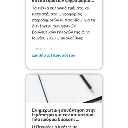
καταστημάτων ψηφοφορίας
ετεροδημοτών Ν. Λασιθίου
Τα ειδικά εκλογικά τμήματα και
για τις γενικές Βουλευτικές
εκλογές 25ης Ιουνίου 2023
καταστήματα ψηφοφορίας
ετεροδημοτών Ν. Λασιθίου για τη
διενέργεια των γενικών
βουλευτικών εκλογών της 25ης
Ιουνίου 2023 ω ακολούθως:
13 Ιουνίου, 2023
Διαβάστε Περισσότερα
Ενημερωτική συνάντηση στην
Ιεράπετρα για την καινοτόμα
πλατφόρμα Εύρεσης
Εργασίας και Εργασιακής
Η Περιφέρεια Κρήτης σε