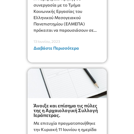
Καθοδήγησης Mentoring
συνεργασία με το Τμήμα
Κοινωνικής Εργασίας του
Ελληνικού Μεσογειακού
Πανεπιστημίου (ΕΛΜΕΠΑ)
πρόκειται να παρουσιάσουν σε
κάθε ενδιαφερόμενο/-η την
13 Ιουνίου, 2023
καινοτόμα πλατφόρμα Mentoring
Διαβάστε Περισσότερα
Άνοιξε και επίσημα τις πύλες
της η Αρχαιολογική Συλλογή
Ιεράπετρας.
Με επιτυχία πραγματοποιήθηκε
την Κυριακή 11 Ιουνίου η ημερίδα