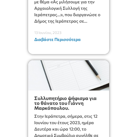
με θέμα «Ας μιλήσουμε για την
Αρχαιολογική Συλλογή της
Ιεράπετρας…», που διοργανώσε ο
Δήμος της Ιεράπετρας σε
συνεργασία με την Εφορεία
13 Ιουνίου, 2023
Αρχαιοτήτων Λασιθίου στην
Διαβάστε Περισσότερα
αίθουσα του Δημοτικού
Συμβουλίου του Δήμου
Ιεράπετρας.
Συλλυπητήριο ψήφισμα για
το θάνατο του Γιάννη
Μαρκόπουλου.
Στην Ιεράπετρα, σήμερα, στις 12
Ιουνίου του έτους 2023, ημέρα
Δευτέρα και ώρα 12:00, το
Δημοτικό Συμβούλιο συνήλθε σε