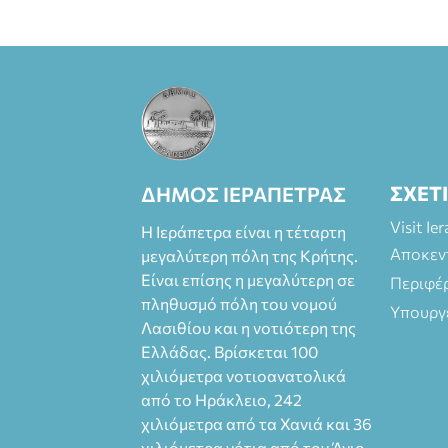
ΣΧΕΤ
ΔΗΜΟΣ ΙΕΡΑΠΕΤΡΑΣ
Visit Ie
Η Ιεράπετρα είναι η τέταρτη
Αποκεν
μεγαλύτερη πόλη της Κρήτης.
Είναι επίσης η μεγαλύτερη σε
Περιφέ
πληθυσμό πόλη του νομού
Υπουργ
Λασιθίου και η νοτιότερη της
Ελλάδας. Βρίσκεται 100
χιλιόμετρα νοτιοανατολικά
από το Ηράκλειο, 242
χιλιόμετρα από τα Χανιά και 36
χιλιόμετρα νότια από τον Άγιο