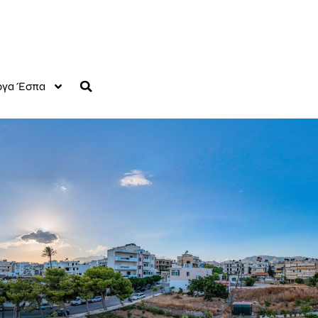
γα Έσπα