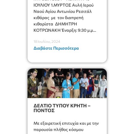
ΙΟΥΛΙΟΥ 1.ΜΥΡΤΟΣ Αυλή Ιερού
Ναού Αγίου Αντωνίου Ρεσιτάλ
κιθάρας με τον διαπρεπή
κιθαρίστα ΔΗΜΗΤΡΗ
ΚΟΤΡΩΝΑΚΗ Έναρξη: 9:30 μ.μ
Είσοδος: Ελεύθερη Οργάνωση :
18 Ιουλίου, 2024
Πολιτιστική Επιτροπή Μύρτου
Διαβάστε Περισσότερα
2.ΘΕΑΤΡΙΚΗ ΠΑΡΑΣΤΑΣΗ
ΕΡΩΤΟΚΡΙΤΟΣ (ΕΠΙΣΥΝΑΨΗ
ΑΡΧΕΙΩΝ) ΘΕΑΤΡΙΚΗ ΣΚΗΝΗ
ΗΡΑΚΛΕΙΟΥ ΕΘΝΙΚΗΣ
ΑΝΤΙΣΤΑΣΕΩΣ 142 ΤΗΛ. 2813 013
218 – 6932 858624 Facebook –
ΘΕΑΤΡΙΚΗ ΣΚΗΝΗ ΗΡΑΚΛΕΙΟΥ
www.theatrikiskini.gr Email: […]
ΔΕΛΤΙΟ ΤΥΠΟΥ ΚΡΗΤΗ –
ΠΟΝΤΟΣ
Με εξαιρετική επιτυχία και με την
παρουσία πλήθος κόσμου