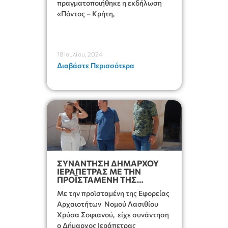
πραγματοποιήθηκε η εκδήλωση
«Πόντος – Κρήτη,
18 Ιουλίου, 2024
Διαβάστε Περισσότερα
ΣΥΝΑΝΤΗΣΗ ΔΗΜΑΡΧΟΥ
ΙΕΡΑΠΕΤΡΑΣ ΜΕ ΤΗΝ
ΠΡΟΪΣΤΑΜΕΝΗ ΤΗΣ
ΕΦΟΡΕΙΑΣ ΑΡΧΑΙΟΤΗΤΩΝ
Με την προϊσταμένη της Εφορείας
ΝΟΜΟΥ ΛΑΣΙΘΙΟΥ
Αρχαιοτήτων Νομού Λασιθίου
Χρύσα Σοφιανού, είχε συνάντηση
ο Δήμαρχος Ιεράπετρας