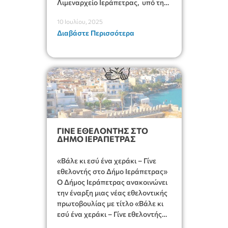
Λιμεναρχείο Ιεράπετρας, υπό την
αιγίδα του Γενικού Επιτελείου
10 Ιουλίου, 2025
Ναυτικού και του Αρχηγείου
Διαβάστε Περισσότερα
Λιμενικού Σώματος – Ελληνικής
Ακτοφυλακής που αγκάλιασε η
τοπική κοινωνία και πλαισιώθηκε
από πλήθος δράσεων
πολιτιστικού, αθλητικού και
ψυχαγωγικού χαρακτήρα για όλες
τις ηλικίες.
ΓΙΝΕ ΕΘΕΛΟΝΤΗΣ ΣΤΟ
ΔΗΜΟ ΙΕΡΑΠΕΤΡΑΣ
«Βάλε κι εσύ ένα χεράκι – Γίνε
εθελοντής στο Δήμο Ιεράπετρας»
Ο Δήμος Ιεράπετρας ανακοινώνει
την έναρξη μιας νέας εθελοντικής
πρωτοβουλίας με τίτλο «Βάλε κι
εσύ ένα χεράκι – Γίνε εθελοντής
στο Δήμο Ιεράπετρας»