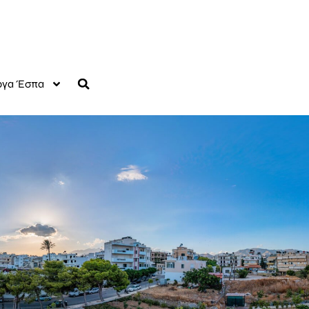
γα Έσπα