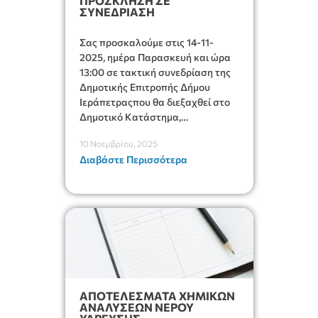
ΠΡΟΣΚΛΗΣΗ ΣΕ
ΣΥΝΕΔΡΊΑΣΗ
Σας προσκαλούμε στις 14-11-
2025, ημέρα Παρασκευή και ώρα
13:00 σε τακτική συνεδρίαση της
Δημοτικής Επιτροπής Δήμου
Ιεράπετραςπου θα διεξαχθεί στο
Δημοτικό Κατάστημα,
Δημοκρατίας 31 στην αίθουσα
10 Νοεμβρίου, 2025
«ΙΩΑΝΝΗΣ ΧΡΙΣΤΑΚΗΣ» στον 1ο
Διαβάστε Περισσότερα
όροφο για τη συζήτηση και λήψη
αποφάσεων στα παρακάτω
θέματα:
ΑΠΟΤΕΛΕΣΜΑΤΑ ΧΗΜΙΚΩΝ
ΑΝΑΛΥΣΕΩΝ ΝΕΡΟΥ