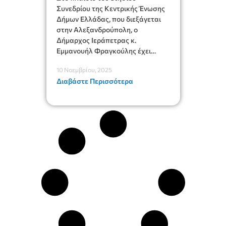
Συνεδρίου της Κεντρικής Ένωσης
Δήμων Ελλάδας, που διεξάγεται
στην Αλεξανδρούπολη, ο
Δήμαρχος Ιεράπετρας κ.
Εμμανουήλ Φραγκούλης έχει
επαφές και συνεργασία με
10 Νοεμβρίου, 2025
στελέχη της κυβέρνησης,
Διαβάστε Περισσότερα
συναδέλφους Δημάρχους,
προωθώντας θέματα που
αφορούν τον Δήμο Ιεράπετρας,
καθώς και γενικότερα ζητήματα
θεσμικού χαρακτήρα που
απασχολούν την Τοπική
Αυτοδιοίκηση.