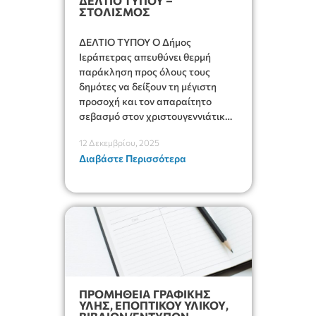
ΔΕΛΤΙΟ ΤΥΠΟΥ –
ΣΤΟΛΙΣΜΟΣ
ΔΕΛΤΙΟ ΤΥΠΟΥ Ο Δήμος
Ιεράπετρας απευθύνει θερμή
παράκληση προς όλους τους
δημότες να δείξουν τη μέγιστη
προσοχή και τον απαραίτητο
σεβασμό στον χριστουγεννιάτικο
στολισμό που έχει δημιουργηθεί
12 Δεκεμβρίου, 2025
ειδικά για τα παιδιά μας. Ο
Διαβάστε Περισσότερα
εορταστικός στολισμός είναι
φτιαγμένος για να προσφέρει
χαμόγελα σε μικρούς και
μεγάλους. Για να μπορέσει να
παραμείνει όμορφος, ασφαλής και
λειτουργικός, είναι […]
ΠΡΟΜΗΘΕΙΑ ΓΡΑΦΙΚΗΣ
ΥΛΗΣ, ΕΠΟΠΤΙΚΟΥ ΥΛΙΚΟΥ,