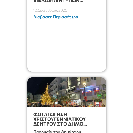
ΒΙΒΛΙΩΝ/ΕΝΤΥΠΩΝ
ΤΥΠΟΠΟΙΗΜΕΝΩΝ
ΟΡΓΑΝΩΣΗΣ ΣΧΟΛΙΚΩΝ
12 Δεκεμβρίου, 2025
ΜΟΝΑΔΩΝ ΚΑΙ ΥΠΗΡΕΣΙΩΝ
Διαβάστε Περισσότερα
ΦΩΤΑΓΩΓΗΣΗ
ΧΡΙΣΤΟΥΓΕΝΝΙΑΤΙΚΟΥ
ΔΕΝΤΡΟΥ ΣΤΟ ΔΗΜΟ
ΙΕΡΑΠΕΤΡΑΣ
Παρουσία του Δημάρχου