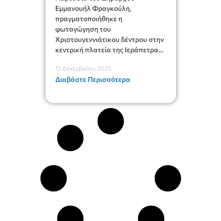
Εμμανουήλ Φραγκούλη,
πραγματοποιήθηκε η
φωταγώγηση του
Χριστουγεννιάτικου δέντρου στην
κεντρική πλατεία της Ιεράπετρας,
σηματοδοτώντας την έναρξη των
12 Δεκεμβρίου, 2025
εορταστικών εκδηλώσεων του
Διαβάστε Περισσότερα
Δήμου.