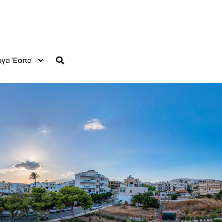
γα Έσπα