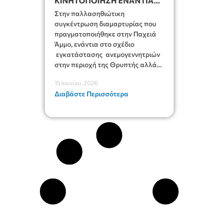
ΚΙΝΗΤΟΠΟΙΗΣΗ ΕΝΑΝΤΙΑ
ΣΤΙΣ ΑΝΕΜΟΓΕΝΝΗΤΡΙΕΣ
Στην παλλασηθιώτικη
συγκέντρωση διαμαρτυρίας που
πραγματοποιήθηκε στην Παχειά
Άμμο, ενάντια στο σχέδιο
εγκατάστασης ανεμογεννητριών
στην περιοχή της Θρυπτής αλλά
και σε οποιαδήποτε άλλη περιοχή
15 Ιουνίου, 2026
του Δήμου Ιεράπετρας,
Διαβάστε Περισσότερα
συμμετείχε ο Δήμαρχος
Ιεράπετρας Εμμανουήλ
Φραγκούλης.