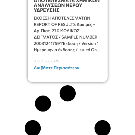
ΑΠΟΤΕΛΕΣΜΑΤΑ ΧΗΜΙΚΩΝ
ΑΝΑΛΥΣΕΩΝ ΝΕΡΟΥ
ΥΔΡΕΥΣΗΣ
ΕΚΘΕΣΗ ΑΠΟΤΕΛΕΣΜΑΤΩΝ
REPORT OF RESULTS Δοκιμές -
Αρ. Πιστ. 270 ΚΩΔΙΚΟΣ
ΔΕΙΓΜΑΤΟΣ / SAMPLE NUMBER
200312417591 Έκδοση / Version 1
Ημερομηνία έκδοσης / Issued On
21/06/2026 ΕΠΩΝΥΜΙΑ
8 Ιουλίου, 2026
ΕΠΙΧΕΙΡΙΣΗΣ COMPANY NAME
Διαβάστε Περισσότερα
ΔΗΜΟΣ ΙΕΡΑΠΕΤΡΑΣ
ΤΗΛΕΦΩΝΟ PHONE NO
2842305318 ΟΝΟΜΑ
ΥΠΕΥΘΥΝΟΥ MANAGER
ΤΖΑΝΙΔΑΚΗ ΕΥΓΕΝΙΑ -
ΣΦΕΝΔΟΥΡΑΚΗΣ ΜΙΧΑΛΗΣ
EMAIL EMAIL
chemilab@0448.syzefxis.gov.gr
ΔΙΕΥΘΥΝΣΗ ADDRESS
ΔΗΜΟΚΡΑΤΙΑΣ 31, 72200
ΙΕΡΑΠΕΤΡΑ