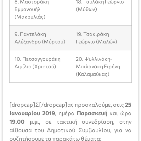
8. Μαστοράκη
18. Ταυλάκη Γεώργιο
Εμμανουήλ
(Μύθων)
(Μακρυλιάς)
9. Παντελάκη
19. Τσακιράκη
Αλέξανδρο (Μύρτου)
Γεώργιο (Μαλών)
10. Πετσαγγουράκη
20. Ψυλλινάκη-
Αιμίλιο (Χριστού)
Μπιλανάκη Ειρήνη
(Καλαμαύκας)
[dropcap]Σ[/dropcap]ας προσκαλούμε, στις
25
Ιανουαρίου
2019
, ημέρα
Παρασκευή
και ώρα
19.00 μ.μ.,
σε τακτική συνεδρίαση, στην
αίθουσα του Δημοτικού Συμβουλίου, για να
συζητήσουμε τα παρακάτω θέματα: