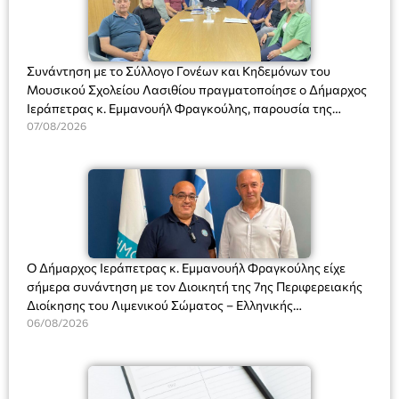
Συνάντηση με το Σύλλογο Γονέων και Κηδεμόνων του
Μουσικού Σχολείου Λασιθίου πραγματοποίησε ο Δήμαρχος
Ιεράπετρας κ. Εμμανουήλ Φραγκούλης, παρουσία της
Διευθύντριας του σχολείου κας Μαριάννας Χαΐτα.
07/08/2026
Ο Δήμαρχος Ιεράπετρας κ. Εμμανουήλ Φραγκούλης είχε
σήμερα συνάντηση με τον Διοικητή της 7ης Περιφερειακής
Διοίκησης του Λιμενικού Σώματος – Ελληνικής
Ακτοφυλακής (Λ.Σ.-ΕΛ.ΑΚΤ.), Αρχιπλοίαρχο Λ.Σ. κ. Ιωάννη
06/08/2026
Ορφανό