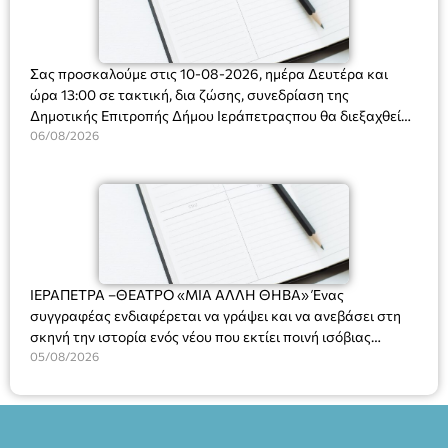
Σας προσκαλούμε στις 10-08-2026, ημέρα Δευτέρα και
ώρα 13:00 σε τακτική, δια ζώσης, συνεδρίαση της
Δημοτικής Επιτροπής Δήμου Ιεράπετραςπου θα διεξαχθεί
στο Δημοτικό Κατάστημα, Δημοκρατίας 31 στην αίθουσα
06/08/2026
«ΙΩΑΝΝΗΣ ΧΡΙΣΤΑΚΗΣ» στον 1ο όροφο, για τη συζήτηση
και λήψη αποφάσεων στα παρακάτω θέματα:
ΙΕΡΑΠΕΤΡΑ –ΘΕΑΤΡΟ «ΜΙΑ ΑΛΛΗ ΘΗΒΑ» Ένας
συγγραφέας ενδιαφέρεται να γράψει και να ανεβάσει στη
σκηνή την ιστορία ενός νέου που εκτίει ποινή ισόβιας
κάθειρξης για πατροκτονία. Ένα πολυβραβευμένο έργο για
05/08/2026
τις σχέσεις πατέρα-γιου, την ανδρική ταυτότητα, την ψυχική
ασθένεια, τον ερωτισμό. Ένα έργο αινιγματικό, συγκινητικό,
όσο και διασκεδαστικό. Ο διακεκριμένος σκηνοθέτης
Βαγγέλης Θεοδωρόπουλος ανέδειξε το πολυεπίπεδο αυτό