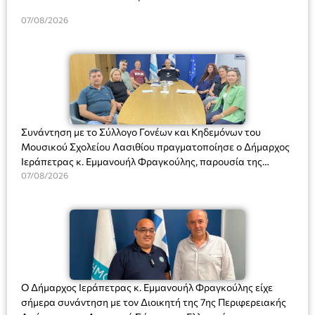
07/08/2026
Συνάντηση με το Σύλλογο Γονέων και Κηδεμόνων του
Μουσικού Σχολείου Λασιθίου πραγματοποίησε ο Δήμαρχος
Ιεράπετρας κ. Εμμανουήλ Φραγκούλης, παρουσία της
Διευθύντριας του σχολείου κας Μαριάννας Χαΐτα.
07/08/2026
Ο Δήμαρχος Ιεράπετρας κ. Εμμανουήλ Φραγκούλης είχε
σήμερα συνάντηση με τον Διοικητή της 7ης Περιφερειακής