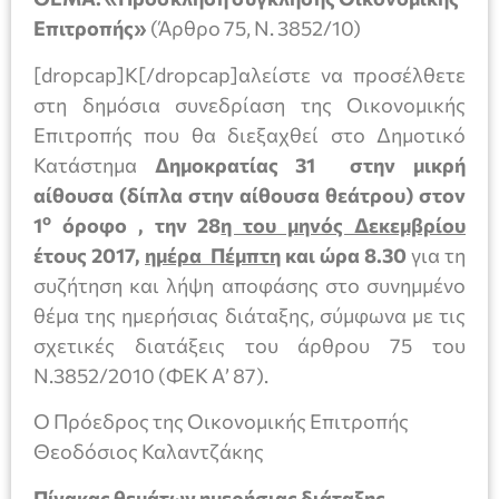
Επιτροπής»
(Άρθρο 75, Ν. 3852/10)
[dropcap]Κ[/dropcap]αλείστε να προσέλθετε
στη δημόσια συνεδρίαση της Οικονομικής
Επιτροπής που θα διεξαχθεί στο Δημοτικό
Κατάστημα
Δημοκρατίας 31 στην μικρή
αίθουσα (δίπλα στην αίθουσα θεάτρου) στον
ο
1
όροφο , την 28
η του μηνός Δεκεμβρίου
έτους 2017,
ημέρα Πέμπτη
και ώρα 8.30
για τη
συζήτηση και λήψη αποφάσης στο συνημμένο
θέμα της ημερήσιας διάταξης, σύμφωνα με τις
σχετικές διατάξεις του άρθρου 75 του
Ν.3852/2010 (ΦΕΚ Α’ 87).
Ο Πρόεδρος της Οικονομικής Επιτροπής
Θεοδόσιος Καλαντζάκης
Πίνακας θεμάτων ημερήσιας διάταξης