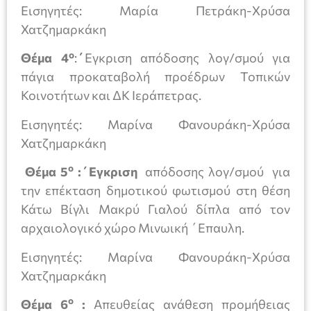
Eισηγητές: Μαρία Πετράκη-Χρύσα
Χατζημαρκάκη
ο
Θέμα 4
:
΄
Εγκριση απόδοσης λογ/σμού για
πάγια προκαταβολή προέδρων Τοπικών
Κοινοτήτων και ΔΚ Ιεράπετρας.
Eισηγητές: Μαρίνα Φανουράκη-Χρύσα
Χατζημαρκάκη
ο
Θέμα 5
:΄Εγκριση
απόδοσης λογ/σμού για
την επέκταση δημοτικού φωτισμού στη θέση
Κάτω Βίγλι Μακρύ Γιαλού δίπλα από τον
αρχαιολογικό χώρο Μινωική ΄Επαυλη.
Eισηγητές: Μαρίνα Φανουράκη-Χρύσα
Χατζημαρκάκη
ο
Θέμα 6
:
Απευθείας ανάθεση προμήθειας