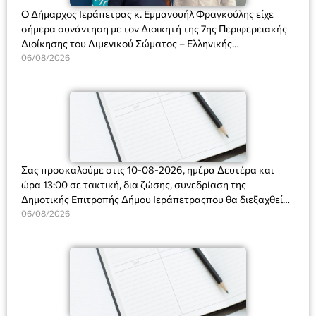
Ο Δήμαρχος Ιεράπετρας κ. Εμμανουήλ Φραγκούλης είχε
σήμερα συνάντηση με τον Διοικητή της 7ης Περιφερειακής
Διοίκησης του Λιμενικού Σώματος – Ελληνικής
Ακτοφυλακής (Λ.Σ.-ΕΛ.ΑΚΤ.), Αρχιπλοίαρχο Λ.Σ. κ. Ιωάννη
06/08/2026
Ορφανό
Σας προσκαλούμε στις 10-08-2026, ημέρα Δευτέρα και
ώρα 13:00 σε τακτική, δια ζώσης, συνεδρίαση της
Δημοτικής Επιτροπής Δήμου Ιεράπετραςπου θα διεξαχθεί
στο Δημοτικό Κατάστημα, Δημοκρατίας 31 στην αίθουσα
06/08/2026
«ΙΩΑΝΝΗΣ ΧΡΙΣΤΑΚΗΣ» στον 1ο όροφο, για τη συζήτηση
και λήψη αποφάσεων στα παρακάτω θέματα: