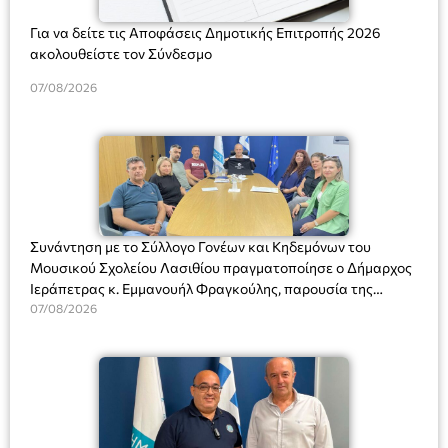
Για να δείτε τις Αποφάσεις Δημοτικής Επιτροπής 2026
ακολουθείστε τον Σύνδεσμο
07/08/2026
Συνάντηση με το Σύλλογο Γονέων και Κηδεμόνων του
Μουσικού Σχολείου Λασιθίου πραγματοποίησε ο Δήμαρχος
Ιεράπετρας κ. Εμμανουήλ Φραγκούλης, παρουσία της
Διευθύντριας του σχολείου κας Μαριάννας Χαΐτα.
07/08/2026