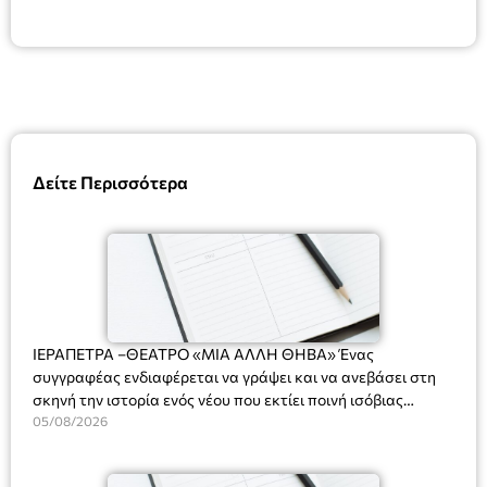
Δείτε Περισσότερα
ΙΕΡΑΠΕΤΡΑ –ΘΕΑΤΡΟ «ΜΙΑ ΑΛΛΗ ΘΗΒΑ» Ένας
συγγραφέας ενδιαφέρεται να γράψει και να ανεβάσει στη
σκηνή την ιστορία ενός νέου που εκτίει ποινή ισόβιας
κάθειρξης για πατροκτονία. Ένα πολυβραβευμένο έργο για
05/08/2026
τις σχέσεις πατέρα-γιου, την ανδρική ταυτότητα, την ψυχική
ασθένεια, τον ερωτισμό. Ένα έργο αινιγματικό, συγκινητικό,