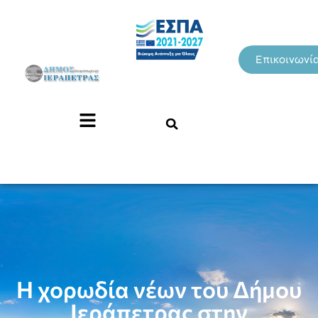
Επικοινωνί
Η χορωδία νέων του Δήμου
Ιεράπετρας στην