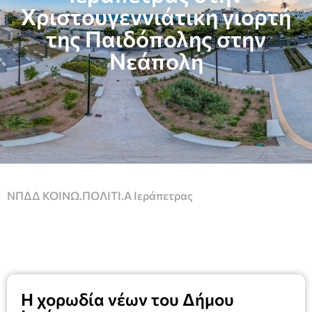
Xριστουγεννιάτικη γιορτή
της Παιδόπολης στην
Νεάπολη
ΝΠΔΔ ΚΟΙΝΩ.ΠΟΛΙΤΙ.Α Ιεράπετρας
Η χορωδία νέων του Δήμου