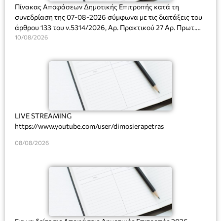
Πίνακας Αποφάσεων Δημοτικής Επιτροπής κατά τη
συνεδρίαση της 07-08-2026 σύμφωνα με τις διατάξεις του
άρθρου 133 του ν.5314/2026, Αρ. Πρακτικού 27 Αρ. Πρωτ.
Πρόσκλησης: 10817/03-08-2026
10/08/2026
LIVE STREAMING
https://www.youtube.com/user/dimosierapetras
08/08/2026