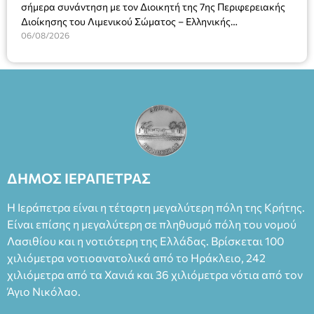
σήμερα συνάντηση με τον Διοικητή της 7ης Περιφερειακής
Διοίκησης του Λιμενικού Σώματος – Ελληνικής
Ακτοφυλακής (Λ.Σ.-ΕΛ.ΑΚΤ.), Αρχιπλοίαρχο Λ.Σ. κ. Ιωάννη
06/08/2026
Ορφανό
ΔΗΜΟΣ ΙΕΡΑΠΕΤΡΑΣ
Η Ιεράπετρα είναι η τέταρτη μεγαλύτερη πόλη της Κρήτης.
Είναι επίσης η μεγαλύτερη σε πληθυσμό πόλη του νομού
Λασιθίου και η νοτιότερη της Ελλάδας. Βρίσκεται 100
χιλιόμετρα νοτιοανατολικά από το Ηράκλειο, 242
χιλιόμετρα από τα Χανιά και 36 χιλιόμετρα νότια από τον
Άγιο Νικόλαο.