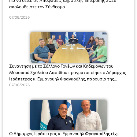
Για να δείτε τις Αποφάσεις Δημοτικής Επιτροπής 2026
ακολουθείστε τον Σύνδεσμο
07/08/2026
Συνάντηση με το Σύλλογο Γονέων και Κηδεμόνων του
Μουσικού Σχολείου Λασιθίου πραγματοποίησε ο Δήμαρχος
Ιεράπετρας κ. Εμμανουήλ Φραγκούλης, παρουσία της
Διευθύντριας του σχολείου κας Μαριάννας Χαΐτα.
07/08/2026
Ο Δήμαρχος Ιεράπετρας κ. Εμμανουήλ Φραγκούλης είχε