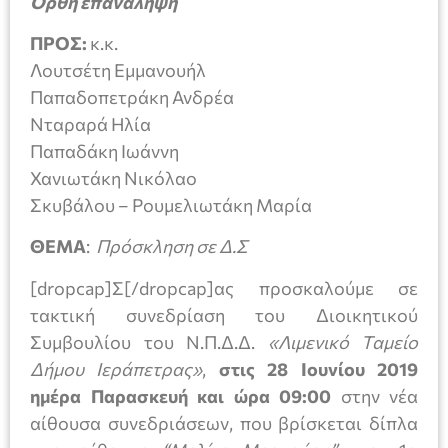
Ορθή επανάληψη
ΠΡΟΣ:
κ.κ.
Λουτσέτη Εμμανουήλ
Παπαδοπετράκη Ανδρέα
Νταραρά Ηλία
Παπαδάκη Ιωάννη
Χανιωτάκη Νικόλαο
Σκυβάλου – Ρουμελιωτάκη Μαρία
ΘΕΜΑ
:
Πρόσκληση σε Δ.Σ
[dropcap]Σ[/dropcap]ας προσκαλούμε σε
τακτική συνεδρίαση του Διοικητικού
Συμβουλίου του Ν.Π.Δ.Δ.
«Λιμενικό Ταμείο
Δήμου Ιεράπετρας»
,
στις 28 Ιουνίου 2019
ημέρα Παρασκευή και ώρα 09:00
στην νέα
αίθουσα συνεδριάσεων, που βρίσκεται δίπλα