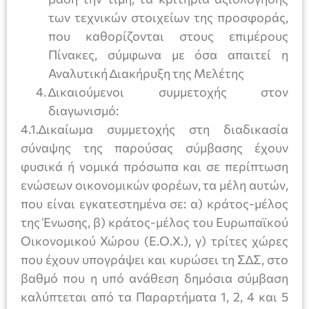
των τεχνικών στοιχείων της προσφοράς,
που καθορίζονται στους επιμέρους
Πίνακες, σύμφωνα µε όσα απαιτεί η
Αναλυτική ∆ιακήρυξη της Μελέτης
∆ικαιούμενοι συµµετοχής στον
διαγωνισμό:
4.1.∆ικαίωµα συµµετοχής στη διαδικασία
σύναψης της παρούσας σύµβασης έχουν
φυσικά ή νοµικά πρόσωπα και σε περίπτωση
ενώσεων οικονοµικών φορέων, τα µέλη αυτών,
που είναι εγκατεστηµένα σε: α) κράτος-µέλος
της Ένωσης, β) κράτος-µέλος του Ευρωπαϊκού
Οικονοµικού Χώρου (Ε.Ο.Χ.), γ) τρίτες χώρες
που έχουν υπογράψει και κυρώσει τη Σ∆Σ, στο
βαθµό που η υπό ανάθεση δηµόσια σύµβαση
καλύπτεται από τα Παραρτήματα 1, 2, 4 και 5