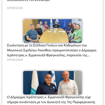
07/08/2026
Συνάντηση με το Σύλλογο Γονέων και Κηδεμόνων του
Μουσικού Σχολείου Λασιθίου πραγματοποίησε ο Δήμαρχος
Ιεράπετρας κ. Εμμανουήλ Φραγκούλης, παρουσία της
Διευθύντριας του σχολείου κας Μαριάννας Χαΐτα.
07/08/2026
Ο Δήμαρχος Ιεράπετρας κ. Εμμανουήλ Φραγκούλης είχε
σήμερα συνάντηση με τον Διοικητή της 7ης Περιφερειακής