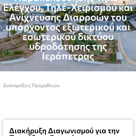
Ελέγχου, Τηλέ-Χειρισμού και
Ανίχνευσης Διαρροών του
υπάρχοντος εξωτερικού και
εσωτερικού δικτύου
υδροδότησης της
Ιεράπετρας
Διακηρύξεις Προμηθειών
Διακήρυξη Διαγωνισμού για την