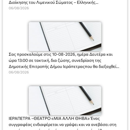
Διοίκησης του Λιμενικού Σώματος – Ελληνικής
Ακτοφυλακής (Λ.Σ.-ΕΛ.ΑΚΤ.), Αρχιπλοίαρχο Λ.Σ. κ. Ιωάννη
06/08/2026
Ορφανό
Σας προσκαλούμε στις 10-08-2026, ημέρα Δευτέρα και
ώρα 13:00 σε τακτική, δια ζώσης, συνεδρίαση της
Δημοτικής Επιτροπής Δήμου Ιεράπετραςπου θα διεξαχθεί
στο Δημοτικό Κατάστημα, Δημοκρατίας 31 στην αίθουσα
06/08/2026
«ΙΩΑΝΝΗΣ ΧΡΙΣΤΑΚΗΣ» στον 1ο όροφο, για τη συζήτηση
και λήψη αποφάσεων στα παρακάτω θέματα:
ΙΕΡΑΠΕΤΡΑ –ΘΕΑΤΡΟ «ΜΙΑ ΑΛΛΗ ΘΗΒΑ» Ένας
συγγραφέας ενδιαφέρεται να γράψει και να ανεβάσει στη