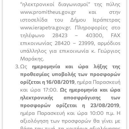
“ηλεκτρονικοί διαγωνισµοί” της πύλης
www.promitheus.gov.gr και στην
ιστοσελίδα του Δήμου Ιεράπετρας
www.ierapetra.gov.gr. Πληροφορίες στο
τηλέφωνο 28423 – 40300, FAX
επικοινωνίας 28420 – 23999, αρµόδιos
υπάλληλος για επικοινωνία κ. Γεώργιος
Μαράκης.
Ως
ηµεροµηνία και ώρα λήξης της
προθεσµίας υποβολής των προσφορών
ορίζεται η 16/08/2019
, ημέρα Παρασκευή
και ώρα 17:00.
Ως ημερομηνία και ώρα
ηλεκτρονικής αποσφράγισης των
προσφορών ορίζεται η 23/08/2019
,
ημέρα Παρασκευή και ώρα 10:00 π.µ. Η
αξιολόγηση των προσφορών θα γίνει µε
βάση την τιµή, τα κριτήρια αξιολόγησης