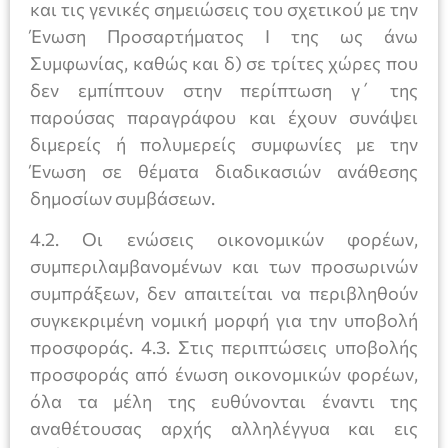
και τις γενικές σηµειώσεις του σχετικού µε την
Ένωση Προσαρτήµατος I της ως άνω
Συμφωνίας, καθώς και δ) σε τρίτες χώρες που
δεν εμπίπτουν στην περίπτωση γ΄ της
παρούσας παραγράφου και έχουν συνάψει
διµερείς ή πολυµερείς συµφωνίες µε την
Ένωση σε θέµατα διαδικασιών ανάθεσης
δηµοσίων συµβάσεων.
4.2. Οι ενώσεις οικονοµικών φορέων,
συµπεριλαµβανοµένων και των προσωρινών
συµπράξεων, δεν απαιτείται να περιβληθούν
συγκεκριµένη νοµική µορφή για την υποβολή
προσφοράς. 4.3. Στις περιπτώσεις υποβολής
προσφοράς από ένωση οικονοµικών φορέων,
όλα τα µέλη της ευθύνονται έναντι της
αναθέτουσας αρχής αλληλέγγυα και εις