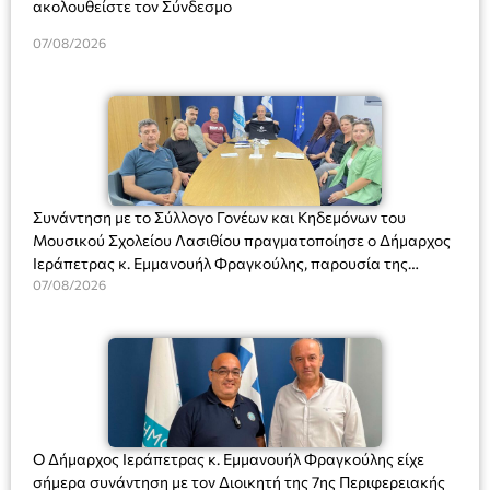
ακολουθείστε τον Σύνδεσμο
07/08/2026
Συνάντηση με το Σύλλογο Γονέων και Κηδεμόνων του
Μουσικού Σχολείου Λασιθίου πραγματοποίησε ο Δήμαρχος
Ιεράπετρας κ. Εμμανουήλ Φραγκούλης, παρουσία της
Διευθύντριας του σχολείου κας Μαριάννας Χαΐτα.
07/08/2026
Ο Δήμαρχος Ιεράπετρας κ. Εμμανουήλ Φραγκούλης είχε
σήμερα συνάντηση με τον Διοικητή της 7ης Περιφερειακής