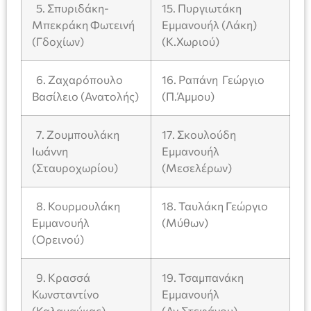
5. Σπυριδάκη-
15. Πυργιωτάκη
Μπεκράκη Φωτεινή
Εμμανουήλ (Λάκη)
(Γδοχίων)
(Κ.Χωριού)
6. Ζαχαρόπουλο
16. Ραπάνη Γεώργιο
Βασίλειο (Ανατολής)
(Π.Άμμου)
7. Ζουμπουλάκη
17. Σκουλούδη
Ιωάννη
Εμμανουήλ
(Σταυροχωρίου)
(Μεσελέρων)
8. Κουρμουλάκη
18. Ταυλάκη Γεώργιο
Εμμανουήλ
(Μύθων)
(Ορεινού)
9. Κρασσά
19. Τσαμπανάκη
Κωνσταντίνο
Εμμανουήλ
(Καλαμαύκας)
(Αγ.Στεφάνου)