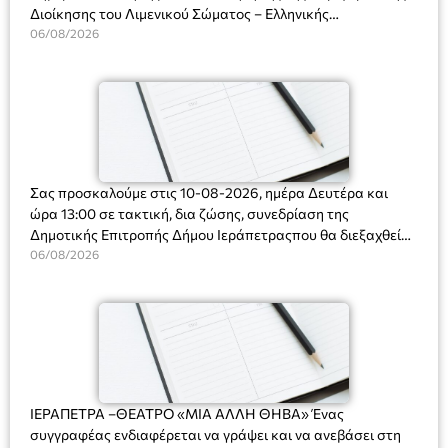
Διοίκησης του Λιμενικού Σώματος – Ελληνικής
Ακτοφυλακής (Λ.Σ.-ΕΛ.ΑΚΤ.), Αρχιπλοίαρχο Λ.Σ. κ. Ιωάννη
06/08/2026
Ορφανό
Σας προσκαλούμε στις 10-08-2026, ημέρα Δευτέρα και
ώρα 13:00 σε τακτική, δια ζώσης, συνεδρίαση της
Δημοτικής Επιτροπής Δήμου Ιεράπετραςπου θα διεξαχθεί
στο Δημοτικό Κατάστημα, Δημοκρατίας 31 στην αίθουσα
06/08/2026
«ΙΩΑΝΝΗΣ ΧΡΙΣΤΑΚΗΣ» στον 1ο όροφο, για τη συζήτηση
και λήψη αποφάσεων στα παρακάτω θέματα:
ΙΕΡΑΠΕΤΡΑ –ΘΕΑΤΡΟ «ΜΙΑ ΑΛΛΗ ΘΗΒΑ» Ένας
συγγραφέας ενδιαφέρεται να γράψει και να ανεβάσει στη