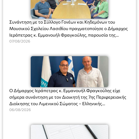
Συνάντηση με το Σύλλογο Γονέων και Κηδεμόνων του
Μουσικού Σχολείου Λασιθίου πραγματοποίησε ο Δήμαρχος
Ιεράπετρας κ. Εμμανουήλ Φραγκούλης, παρουσία της
Διευθύντριας του σχολείου κας Μαριάννας Χαΐτα.
07/08/2026
Ο Δήμαρχος Ιεράπετρας κ. Εμμανουήλ Φραγκούλης είχε
σήμερα συνάντηση με τον Διοικητή της 7ης Περιφερειακής
Διοίκησης του Λιμενικού Σώματος – Ελληνικής
Ακτοφυλακής (Λ.Σ.-ΕΛ.ΑΚΤ.), Αρχιπλοίαρχο Λ.Σ. κ. Ιωάννη
06/08/2026
Ορφανό