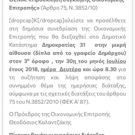
Επιτροπής»
(Άρθρο 75, Ν. 3852/10)
[dropcap]Κ[/dropcap]αλείστε να προσέλθετε
στη δημόσια συνεδρίαση της Οικονομικής
Επιτροπής που θα διεξαχθεί στο Δημοτικό
Κατάστημα
Δημοκρατίας 31 στην μικρή
αίθουσα (δίπλα από το γραφείο Δημάρχου)
ο
στον 3
όροφο , την 30
η
του μηνός
Ιουλίου
έτους 2018,
ημέρα Δευτέρα
και ώρα 8.30
για
τη συζήτηση και λήψη αποφάσης στο
συνημμένο θέμα της ημερήσιας διάταξης,
σύμφωνα με τις σχετικές διατάξεις του άρθρου
75 του Ν.3852/2010 (ΦΕΚ Α’ 87).
Ο Πρόεδρος της Οικονομικής Επιτροπής
Θεοδόσιος Καλαντζάκης
Πίνακας θεμάτων ημερήσιας διάταξης