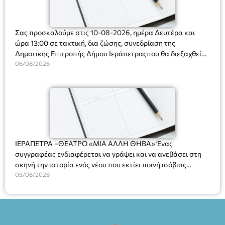
Σας προσκαλούμε στις 10-08-2026, ημέρα Δευτέρα και
ώρα 13:00 σε τακτική, δια ζώσης, συνεδρίαση της
Δημοτικής Επιτροπής Δήμου Ιεράπετραςπου θα διεξαχθεί
στο Δημοτικό Κατάστημα, Δημοκρατίας 31 στην αίθουσα
06/08/2026
«ΙΩΑΝΝΗΣ ΧΡΙΣΤΑΚΗΣ» στον 1ο όροφο, για τη συζήτηση
και λήψη αποφάσεων στα παρακάτω θέματα:
ΙΕΡΑΠΕΤΡΑ –ΘΕΑΤΡΟ «ΜΙΑ ΑΛΛΗ ΘΗΒΑ» Ένας
συγγραφέας ενδιαφέρεται να γράψει και να ανεβάσει στη
σκηνή την ιστορία ενός νέου που εκτίει ποινή ισόβιας
κάθειρξης για πατροκτονία. Ένα πολυβραβευμένο έργο για
05/08/2026
τις σχέσεις πατέρα-γιου, την ανδρική ταυτότητα, την ψυχική
ασθένεια, τον ερωτισμό. Ένα έργο αινιγματικό, συγκινητικό,
όσο και διασκεδαστικό. Ο διακεκριμένος σκηνοθέτης
Βαγγέλης Θεοδωρόπουλος ανέδειξε το πολυεπίπεδο αυτό