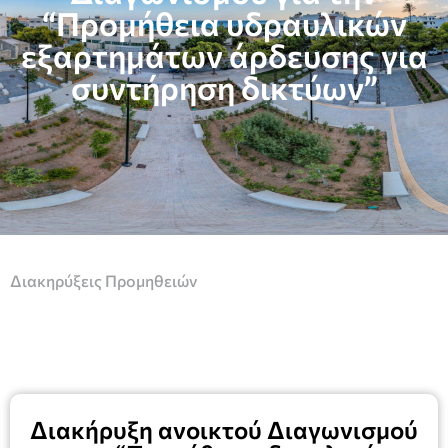
“Προμήθεια υδραυλικών
εξαρτημάτων άρδευσης για
συντήρηση δικτύων”
Διακηρύξεις Προμηθειών
Διακήρυξη ανοικτού Διαγωνισμού