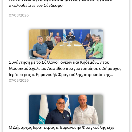
ακολουθείστε τον Σύνδεσμο
07/08/2026
Συνάντηση με το Σύλλογο Γονέων και Κηδεμόνων του
Μουσικού Σχολείου Λασιθίου πραγματοποίησε ο Δήμαρχος
Ιεράπετρας κ. Εμμανουήλ Φραγκούλης, παρουσία της
Διευθύντριας του σχολείου κας Μαριάννας Χαΐτα.
07/08/2026
Ο Δήμαρχος Ιεράπετρας κ. Εμμανουήλ Φραγκούλης είχε