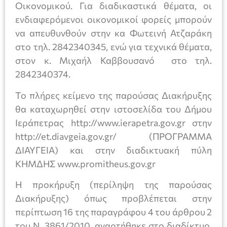
Οικονομικού. Για διαδικαστικά θέματα, οι
ενδιαφερόμενοι οικονομικοί φορείς μπορούν
να απευθυνθούν στην κα Φωτεινή Ατζαράκη
στο τηλ. 2842340345, ενώ για τεχνικά θέματα,
στον κ. Μιχαήλ Καββουσανό στο τηλ.
2842340374.
Το πλήρες κείμενο της παρούσας Διακήρυξης
θα καταχωρηθεί στην ιστοσελίδα του Δήμου
Ιεράπετρας http://www.ierapetra.gov.gr στην
http://et.diavgeia.gov.gr/ (ΠΡΟΓΡΑΜΜΑ
ΔΙΑΥΓΕΙΑ) και στην διαδικτυακή πύλη
ΚΗΜΔΗΣ www.promitheus.gov.gr
Η προκήρυξη (περίληψη της παρούσας
Διακήρυξης) όπως προβλέπεται στην
περίπτωση 16 της παραγράφου 4 του άρθρου 2
του Ν. 3861/2010, αναρτήθηκε στο διαδίκτυο,