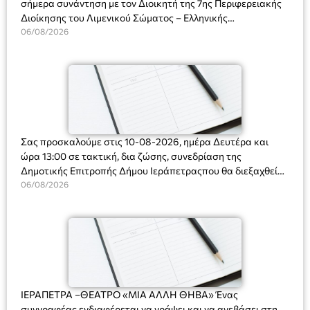
σήμερα συνάντηση με τον Διοικητή της 7ης Περιφερειακής
Διοίκησης του Λιμενικού Σώματος – Ελληνικής
Ακτοφυλακής (Λ.Σ.-ΕΛ.ΑΚΤ.), Αρχιπλοίαρχο Λ.Σ. κ. Ιωάννη
06/08/2026
Ορφανό
Σας προσκαλούμε στις 10-08-2026, ημέρα Δευτέρα και
ώρα 13:00 σε τακτική, δια ζώσης, συνεδρίαση της
Δημοτικής Επιτροπής Δήμου Ιεράπετραςπου θα διεξαχθεί
στο Δημοτικό Κατάστημα, Δημοκρατίας 31 στην αίθουσα
06/08/2026
«ΙΩΑΝΝΗΣ ΧΡΙΣΤΑΚΗΣ» στον 1ο όροφο, για τη συζήτηση
και λήψη αποφάσεων στα παρακάτω θέματα:
ΙΕΡΑΠΕΤΡΑ –ΘΕΑΤΡΟ «ΜΙΑ ΑΛΛΗ ΘΗΒΑ» Ένας
συγγραφέας ενδιαφέρεται να γράψει και να ανεβάσει στη