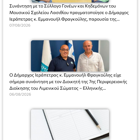
Συνάντηση με το Σύλλογο Γονέων και Κηδεμόνων του
Μουσικού Σχολείου Λασιθίου πραγματοποίησε ο Δήμαρχος
Ιεράπετρας κ. Εμμανουήλ Φραγκούλης, παρουσία της
Διευθύντριας του σχολείου κας Μαριάννας Χαΐτα.
07/08/2026
Ο Δήμαρχος Ιεράπετρας κ. Εμμανουήλ Φραγκούλης είχε
σήμερα συνάντηση με τον Διοικητή της 7ης Περιφερειακής
Διοίκησης του Λιμενικού Σώματος – Ελληνικής
Ακτοφυλακής (Λ.Σ.-ΕΛ.ΑΚΤ.), Αρχιπλοίαρχο Λ.Σ. κ. Ιωάννη
06/08/2026
Ορφανό