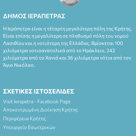
Καπουράνη, νικητή του βραβείου Δημήτρης Χορν 2022-
2023, για την ερμηνεία του στον διπλό ρόλο του Μαρτίν/
ΔΗΜΟΣ ΙΕΡΑΠΕΤΡΑΣ
Φεδερίκο. Σκηνοθεσία: Βαγγέλης Θεοδωρόπουλος Είσοδος: :
Ταμείο 22€- Προπώληση 20€( Άνεργοι, Φοιτητές, ΑΜΕΑ,
Η Ιεράπετρα είναι η τέταρτη μεγαλύτερη πόλη της Κρήτης.
άνω των 65 Προπώληση: Βιβλιοπωλείο Πάπυρος (Πλατεία
Είναι επίσης η μεγαλύτερη σε πληθυσμό πόλη του νομού
Πλαστήρα), E&G Mini market (Δημοκρατίας 39 Ιεράπετρα)
Λασιθίου και η νοτιότερη της Ελλάδας. Βρίσκεται 100
και στο more.com Χώρος: 3ο Γυμνάσιο Ιεράπετρας
(Είσοδος ΕΠΑ.Λ.) Έναρξη 21:15 Οργάνωση: ΚΝΩΣΟΣ
χιλιόμετρα νοτιοανατολικά από το Ηράκλειο, 242
ΘΕΑΤΡΙΚΕΣ ΠΑΡΑΓΩΓΕΣ ΕΕ
χιλιόμετρα από τα Χανιά και 36 χιλιόμετρα νότια από τον
Άγιο Νικόλαο.
ΣΧΕΤΙΚΕΣ ΙΣΤΟΣΕΛΙΔΕΣ
Visit Ierapetra - Facebook Page
Αποκεντρωμένη Διοίκηση Κρήτης
Περιφέρεια Κρήτης
Υπουργείο Εσωτερικών