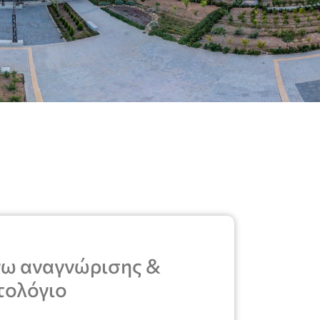
γω αναγνώρισης &
τολόγιο