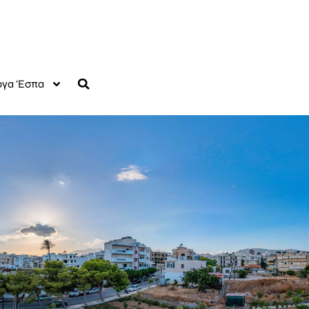
γα Έσπα