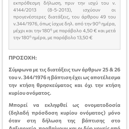
εκπρόθεσμη δήλωση, πριν την ισχύ του ν.
4144/2013 (8-5-2013), ισχύουν οι
προγενέστερες διατάξεις, του άρθρου 49 του
η
ν.344/1976, όπως ίσχυε δηλ. από την 90
ημέρα,
η
μέχρι και την 180
με παράβολο 4,50 € και μετά
η
την 180
ημέρα, με παράβολο 13,50 €
ΠΡΟΣΟΧΗ:
Σύμφωνα με τις διατάξεις των άρθρων 25 & 26
του ν. 344/1976 η βάπτιση έχει ως αποτέλεσμα
την κτήση θρησκεύματος και όχι την κτήση
κυρίου ονόματος.
Μπορεί να εκληφθεί ως ονοματοδοσία
(δηλαδή πρόσδοση κυρίου ονόματος) μόνο
όταν στη δήλωση της βάπτισης στο
Ληξιαρχείο, προβαίνουν και οι δύο γονείς από