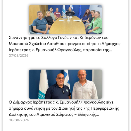
Συνάντηση με το Σύλλογο Γονέων και Κηδεμόνων του
Μουσικού Σχολείου Λασιθίου πραγματοποίησε ο Δήμαρχος
Ιεράπετρας κ. Εμμανουήλ Φραγκούλης, παρουσία της
Διευθύντριας του σχολείου κας Μαριάννας Χαΐτα.
07/08/2026
Ο Δήμαρχος Ιεράπετρας κ. Εμμανουήλ Φραγκούλης είχε
σήμερα συνάντηση με τον Διοικητή της 7ης Περιφερειακής
Διοίκησης του Λιμενικού Σώματος – Ελληνικής
Ακτοφυλακής (Λ.Σ.-ΕΛ.ΑΚΤ.), Αρχιπλοίαρχο Λ.Σ. κ. Ιωάννη
06/08/2026
Ορφανό