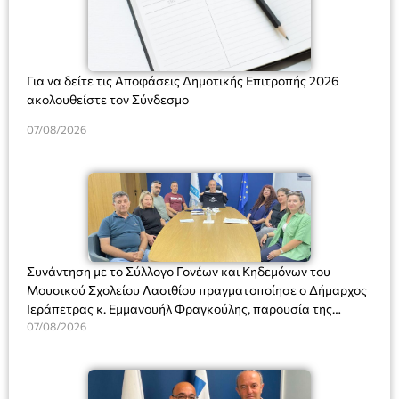
Για να δείτε τις Αποφάσεις Δημοτικής Επιτροπής 2026
ακολουθείστε τον Σύνδεσμο
07/08/2026
Συνάντηση με το Σύλλογο Γονέων και Κηδεμόνων του
Μουσικού Σχολείου Λασιθίου πραγματοποίησε ο Δήμαρχος
Ιεράπετρας κ. Εμμανουήλ Φραγκούλης, παρουσία της
Διευθύντριας του σχολείου κας Μαριάννας Χαΐτα.
07/08/2026