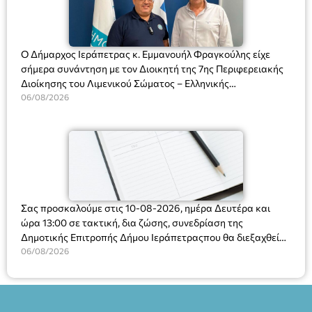
Ο Δήμαρχος Ιεράπετρας κ. Εμμανουήλ Φραγκούλης είχε
σήμερα συνάντηση με τον Διοικητή της 7ης Περιφερειακής
Διοίκησης του Λιμενικού Σώματος – Ελληνικής
Ακτοφυλακής (Λ.Σ.-ΕΛ.ΑΚΤ.), Αρχιπλοίαρχο Λ.Σ. κ. Ιωάννη
06/08/2026
Ορφανό
Σας προσκαλούμε στις 10-08-2026, ημέρα Δευτέρα και
ώρα 13:00 σε τακτική, δια ζώσης, συνεδρίαση της
Δημοτικής Επιτροπής Δήμου Ιεράπετραςπου θα διεξαχθεί
στο Δημοτικό Κατάστημα, Δημοκρατίας 31 στην αίθουσα
06/08/2026
«ΙΩΑΝΝΗΣ ΧΡΙΣΤΑΚΗΣ» στον 1ο όροφο, για τη συζήτηση
και λήψη αποφάσεων στα παρακάτω θέματα: