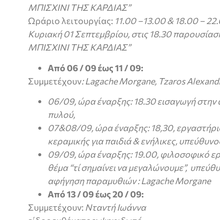
ΜΠΙΣΧΙΝΙ ΤΗΣ ΚΑΡΔΙΑΣ”
Ωράριο λειτουργίας:
11.00 –13.00 & 18.00 – 22
Κυριακή 01 Σεπτεμβρίου, στις 18.30 παρουσίαση
ΜΠΙΣΧΙΝΙ ΤΗΣ ΚΑΡΔΙΑΣ”
Από 06 / 09 έως 11 / 09:
Συμμετέχουν
:
Lagache Morgane, Tzaros Alexand
06/09, ώρα έναρξης: 18.30 εισαγωγή στην
πυλού,
07&08/09, ώρα έναρξης: 18,30, εργαστήρ
κεραμικής για παιδιά & ενήλικες, υπεύθυν
09/09, ώρα έναρξης: 19.00, φιλοσοφικό ερ
θέμα “τί σημαίνει να μεγαλώνουμε”, υπεύθ
αφήγηση παραμυθιών :
Lagache Morgane
Από 13 / 09 έως 20 / 09:
Συμμετέχουν:
Νταντή Ιωάννα