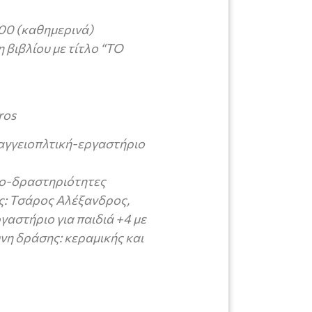
.00 (καθημερινά)
 βιβλίου με τίτλο “ΤΟ
ros
 αγγειοπλτική-εργαστήριο
ιο-δραστηριότητες
ος: Τσάρος Αλέξανδρος,
γαστήριο για παιδιά +4 με
υνη δράσης: κεραμικής και