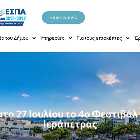
Επικοινωνία
έα του Δήμου
Υπηρεσίες
Για τους επισκέπτες
Έρ
ατο 27 Ιουλίου το 4ο Φεστιβά
Ιεράπετρας