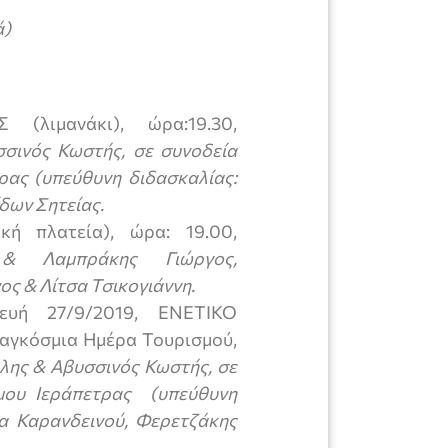
ά)
(λιμανάκι), ώρα:19.30,
σινός Κωστής, σε συνοδεία
ας (υπεύθυνη διδασκαλίας:
δων Σητείας.
ή πλατεία), ώρα: 19.00,
& Λαμπράκης Γιώργος,
ς & Λίτσα Τσικογιάννη.
υή 27/9/2019, ΕΝΕΤΙΚΟ
αγκόσμια Ημέρα Τουρισμού,
λης & Αβυσσινός Κωστής, σε
μου Ιεράπετρας (υπεύθυνη
να Καρανδεινού, Φερετζάκης