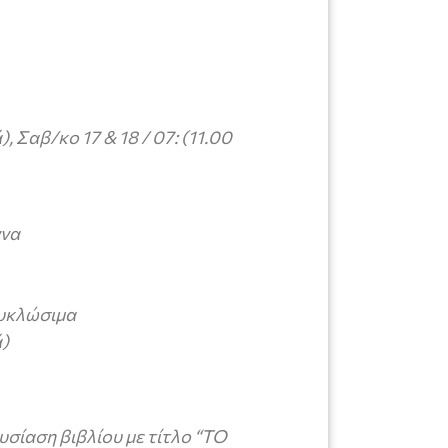
, Σαβ/κο 17 & 18 / 07: (11.00
ννα
κυκλώσιμα
ά)
σίαση βιβλίου με τίτλο “ΤΟ