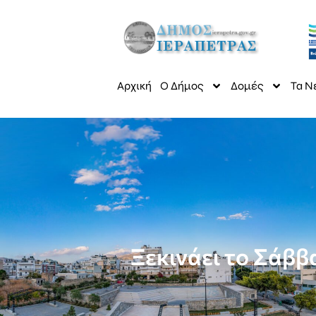
Αρχική
Ο Δήμος
Δομές
Τα Ν
Ξεκινάει το Σάββ