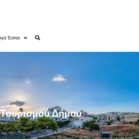
γα Έσπα
λ Τουρισμού Δήμου