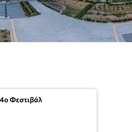
ο 4ο Φεστιβάλ