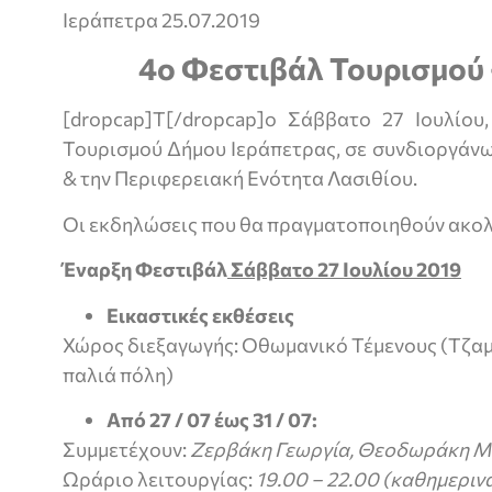
Ιεράπετρα 25.07.2019
4ο Φεστιβάλ Τουρισμού
[dropcap]Τ[/dropcap]ο Σάββατο 27 Ιουλίου
Τουρισμού Δήμου Ιεράπετρας, σε συνδιοργάνω
& την Περιφερειακή Ενότητα Λασιθίου.
Οι εκδηλώσεις που θα πραγματοποιηθούν ακο
Έναρξη Φεστιβάλ
Σάββατο
27
Ιουλίου 2019
Εικαστικές εκθέσεις
Χώρος διεξαγωγής: Οθωμανικό Τέμενους (Τζαμί
παλιά πόλη)
Από
27
/ 07 έως 31 / 07:
Συμμετέχουν:
Ζερβάκη Γεωργία, Θεοδωράκη Μ
Ωράριο λειτουργίας:
19.00 – 22.00 (καθημεριν