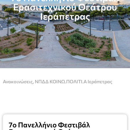
Ερασιτεχνικού Θεάτρου
Ιεράπετρας
Ανακοινώσεις
,
ΝΠΔΔ ΚΟΙΝΩ.ΠΟΛΙΤΙ.Α Ιεράπετρας
7ο Πανελλήνιο Φεστιβάλ