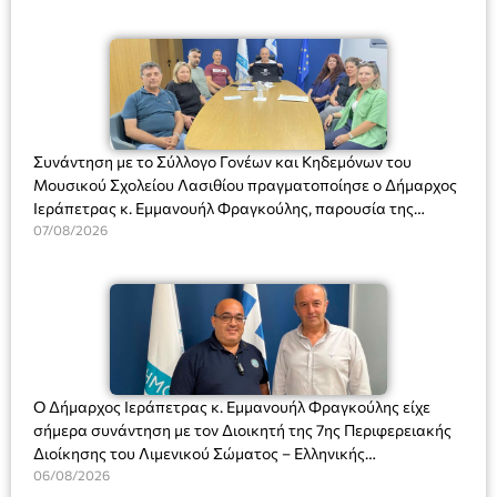
Συνάντηση με το Σύλλογο Γονέων και Κηδεμόνων του
Μουσικού Σχολείου Λασιθίου πραγματοποίησε ο Δήμαρχος
Ιεράπετρας κ. Εμμανουήλ Φραγκούλης, παρουσία της
Διευθύντριας του σχολείου κας Μαριάννας Χαΐτα.
07/08/2026
Ο Δήμαρχος Ιεράπετρας κ. Εμμανουήλ Φραγκούλης είχε
σήμερα συνάντηση με τον Διοικητή της 7ης Περιφερειακής
Διοίκησης του Λιμενικού Σώματος – Ελληνικής
Ακτοφυλακής (Λ.Σ.-ΕΛ.ΑΚΤ.), Αρχιπλοίαρχο Λ.Σ. κ. Ιωάννη
06/08/2026