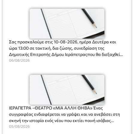
Ορφανό
Σας προσκαλούμε στις 10-08-2026, ημέρα Δευτέρα και
ώρα 13:00 σε τακτική, δια ζώσης, συνεδρίαση της
Δημοτικής Επιτροπής Δήμου Ιεράπετραςπου θα διεξαχθεί
στο Δημοτικό Κατάστημα, Δημοκρατίας 31 στην αίθουσα
06/08/2026
«ΙΩΑΝΝΗΣ ΧΡΙΣΤΑΚΗΣ» στον 1ο όροφο, για τη συζήτηση
και λήψη αποφάσεων στα παρακάτω θέματα:
ΙΕΡΑΠΕΤΡΑ –ΘΕΑΤΡΟ «ΜΙΑ ΑΛΛΗ ΘΗΒΑ» Ένας
συγγραφέας ενδιαφέρεται να γράψει και να ανεβάσει στη
σκηνή την ιστορία ενός νέου που εκτίει ποινή ισόβιας
κάθειρξης για πατροκτονία. Ένα πολυβραβευμένο έργο για
05/08/2026
τις σχέσεις πατέρα-γιου, την ανδρική ταυτότητα, την ψυχική