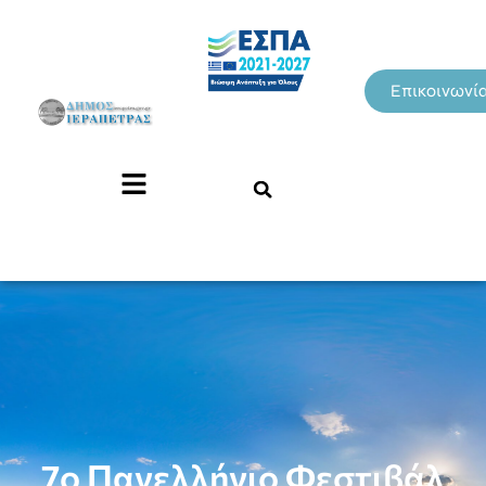
Επικοινωνί
7ο Πανελλήνιο Φεστιβάλ