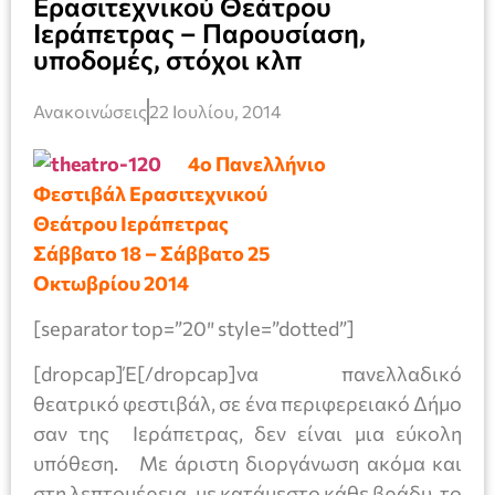
Ερασιτεχνικού Θεάτρου
Ιεράπετρας – Παρουσίαση,
υποδομές, στόχοι κλπ
Ανακοινώσεις
22 Ιουλίου, 2014
4ο Πανελλήνιο
Φεστιβάλ Ερασιτεχνικού
Θεάτρου Ιεράπετρας
Σάββατο 18 – Σάββατο 25
Οκτωβρίου 2014
[separator top=”20″ style=”dotted”]
[dropcap]Έ[/dropcap]να πανελλαδικό
θεατρικό φεστιβάλ, σε ένα περιφερειακό Δήμο
σαν της Ιεράπετρας, δεν είναι μια εύκολη
υπόθεση. Με άριστη διοργάνωση ακόμα και
στη λεπτομέρεια, με κατάμεστο κάθε βράδυ το