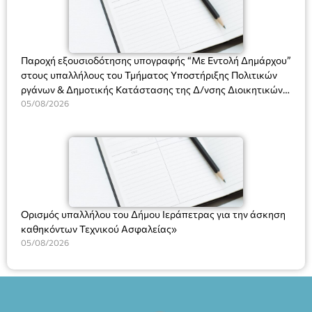
και στο more.com Χώρος: 3ο Γυμνάσιο Ιεράπετρας
(Είσοδος ΕΠΑ.Λ.) Έναρξη 21:15 Οργάνωση: ΚΝΩΣΟΣ
ΘΕΑΤΡΙΚΕΣ ΠΑΡΑΓΩΓΕΣ ΕΕ
Παροχή εξουσιοδότησης υπογραφής “Με Εντολή Δημάρχου”
στους υπαλλήλους του Τμήματος Υποστήριξης Πολιτικών
ργάνων & Δημοτικής Κατάστασης της Δ/νσης Διοικητικών
Υπηρεσιών για αποφάσεις, πιστοποιητικά, πράξεις και
05/08/2026
χρήση του Πληροφοριακού Συστήματος “Μητρώο Πολιτών”
(Ν. 5314/2026).»
Ορισμός υπαλλήλου του Δήμου Ιεράπετρας για την άσκηση
καθηκόντων Τεχνικού Ασφαλείας»
05/08/2026