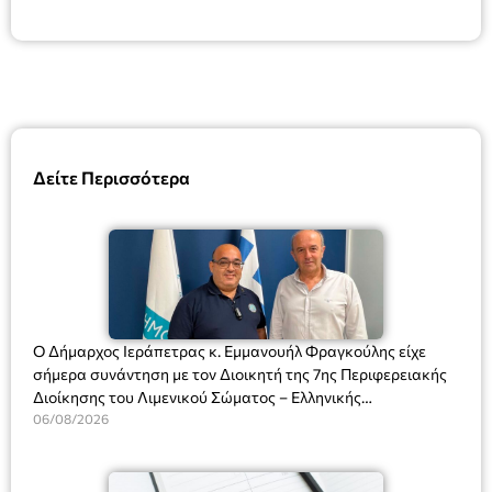
Δείτε Περισσότερα
Ο Δήμαρχος Ιεράπετρας κ. Εμμανουήλ Φραγκούλης είχε
σήμερα συνάντηση με τον Διοικητή της 7ης Περιφερειακής
Διοίκησης του Λιμενικού Σώματος – Ελληνικής
Ακτοφυλακής (Λ.Σ.-ΕΛ.ΑΚΤ.), Αρχιπλοίαρχο Λ.Σ. κ. Ιωάννη
06/08/2026
Ορφανό