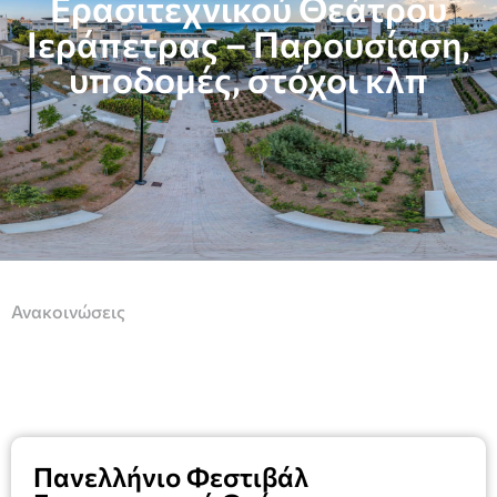
Ερασιτεχνικού Θεάτρου
Ιεράπετρας – Παρουσίαση,
υποδομές, στόχοι κλπ
Ανακοινώσεις
Πανελλήνιο Φεστιβάλ