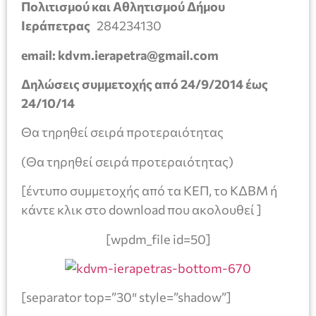
Πολιτισμού και Αθλητισμού Δήμου
Ιεράπετρας
284234130
email
:
kdvm
.
ierapetra
@
gmail
.
com
Δηλώσεις συμμετοχής από
24/9/2014 έως
24/10/14
Θα τηρηθεί σειρά προτεραιότητας
(Θα τηρηθεί σειρά προτεραιότητας)
[έντυπο συμμετοχής από τα ΚΕΠ, το ΚΔΒΜ ή
κάντε κλικ στο download που ακολουθεί ]
[wpdm_file id=50]
[separator top=”30″ style=”shadow”]