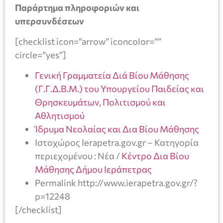
Παράρτημα πληροφοριών και
υπερσυνδέσεων
[checklist icon=”arrow” iconcolor=””
circle=”yes”]
Γενική Γραμματεία Διά Βίου Μάθησης
(Γ.Γ.Δ.Β.Μ.) του Υπουργείου Παιδείας και
Θρησκευμάτων, Πολιτισμού και
Αθλητισμού
Ίδρυμα Νεολαίας και Δια Βίου Μάθησης
Ιστοχώρος Ierapetra.gov.gr – Κατηγορία
περιεχομένου : Νέα /
Κέντρο Δια Βίου
Μάθησης Δήμου Ιεράπετρας
Permalink http://www.ierapetra.gov.gr/?
p=12248
[/checklist]