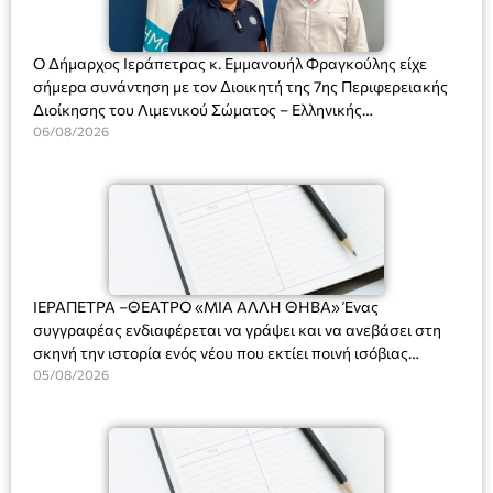
Ο Δήμαρχος Ιεράπετρας κ. Εμμανουήλ Φραγκούλης είχε
σήμερα συνάντηση με τον Διοικητή της 7ης Περιφερειακής
Διοίκησης του Λιμενικού Σώματος – Ελληνικής
Ακτοφυλακής (Λ.Σ.-ΕΛ.ΑΚΤ.), Αρχιπλοίαρχο Λ.Σ. κ. Ιωάννη
06/08/2026
Ορφανό
ΙΕΡΑΠΕΤΡΑ –ΘΕΑΤΡΟ «ΜΙΑ ΑΛΛΗ ΘΗΒΑ» Ένας
συγγραφέας ενδιαφέρεται να γράψει και να ανεβάσει στη
σκηνή την ιστορία ενός νέου που εκτίει ποινή ισόβιας
κάθειρξης για πατροκτονία. Ένα πολυβραβευμένο έργο για
05/08/2026
τις σχέσεις πατέρα-γιου, την ανδρική ταυτότητα, την ψυχική
ασθένεια, τον ερωτισμό. Ένα έργο αινιγματικό, συγκινητικό,
όσο και διασκεδαστικό. Ο διακεκριμένος σκηνοθέτης
Βαγγέλης Θεοδωρόπουλος ανέδειξε το πολυεπίπεδο αυτό
έργο, ενώ η παράσταση έχει καθιερωθεί ως σημαντικό