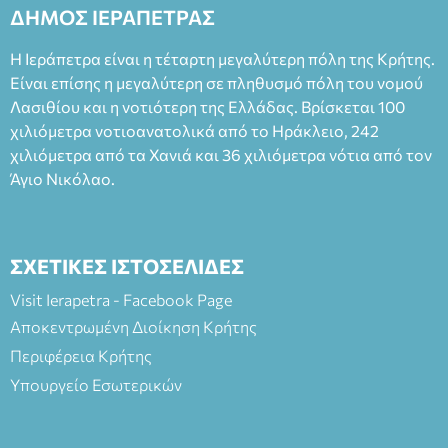
2023, για την ερμηνεία του στον διπλό ρόλο του Μαρτίν/
ΔΗΜΟΣ ΙΕΡΑΠΕΤΡΑΣ
Φεδερίκο. Σκηνοθεσία: Βαγγέλης Θεοδωρόπουλος Είσοδος: :
Ταμείο 22€- Προπώληση 20€( Άνεργοι, Φοιτητές, ΑΜΕΑ,
Η Ιεράπετρα είναι η τέταρτη μεγαλύτερη πόλη της Κρήτης.
άνω των 65 Προπώληση: Βιβλιοπωλείο Πάπυρος (Πλατεία
Είναι επίσης η μεγαλύτερη σε πληθυσμό πόλη του νομού
Πλαστήρα), E&G Mini market (Δημοκρατίας 39 Ιεράπετρα)
Λασιθίου και η νοτιότερη της Ελλάδας. Βρίσκεται 100
και στο more.com Χώρος: 3ο Γυμνάσιο Ιεράπετρας
(Είσοδος ΕΠΑ.Λ.) Έναρξη 21:15 Οργάνωση: ΚΝΩΣΟΣ
χιλιόμετρα νοτιοανατολικά από το Ηράκλειο, 242
ΘΕΑΤΡΙΚΕΣ ΠΑΡΑΓΩΓΕΣ ΕΕ
χιλιόμετρα από τα Χανιά και 36 χιλιόμετρα νότια από τον
Άγιο Νικόλαο.
ΣΧΕΤΙΚΕΣ ΙΣΤΟΣΕΛΙΔΕΣ
Visit Ierapetra - Facebook Page
Αποκεντρωμένη Διοίκηση Κρήτης
Περιφέρεια Κρήτης
Υπουργείο Εσωτερικών