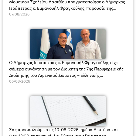
Μουσικού Σχολείου Λασιθίου πραγματοποίησε ο Δήμαρχος
Ιεράπετρας κ. Εμμανουήλ Φραγκούλης, παρουσία της
Διευθύντριας του σχολείου κας Μαριάννας Χαΐτα.
07/08/2026
Ο Δήμαρχος Ιεράπετρας κ. Εμμανουήλ Φραγκούλης είχε
σήμερα συνάντηση με τον Διοικητή της 7ης Περιφερειακής
Διοίκησης του Λιμενικού Σώματος – Ελληνικής
Ακτοφυλακής (Λ.Σ.-ΕΛ.ΑΚΤ.), Αρχιπλοίαρχο Λ.Σ. κ. Ιωάννη
06/08/2026
Ορφανό
Σας προσκαλούμε στις 10-08-2026, ημέρα Δευτέρα και
ώρα 13:00 σε τακτική, δια ζώσης, συνεδρίαση της