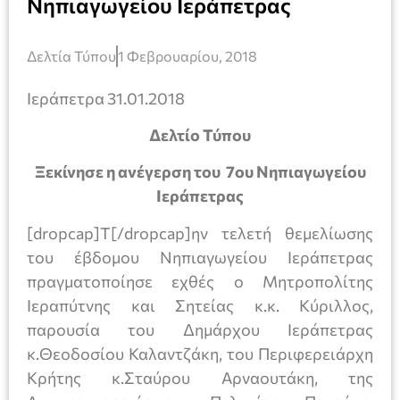
Νηπιαγωγείου Ιεράπετρας
Δελτία Τύπου
1 Φεβρουαρίου, 2018
Ιεράπετρα 31.01.2018
Δελτίο Τύπου
Ξεκίνησε η ανέγερση του 7ου Νηπιαγωγείου
Ιεράπετρας
[dropcap]Τ[/dropcap]ην τελετή θεμελίωσης
του έβδομου Νηπιαγωγείου Ιεράπετρας
πραγματοποίησε εχθές ο Μητροπολίτης
Ιεραπύτνης και Σητείας κ.κ. Κύριλλος,
παρουσία του Δημάρχου Ιεράπετρας
κ.Θεοδοσίου Καλαντζάκη, του Περιφερειάρχη
Κρήτης κ.Σταύρου Αρναουτάκη, της