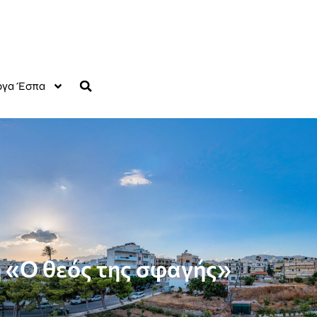
γα Έσπα
 «Ο θεός της σφαγής»