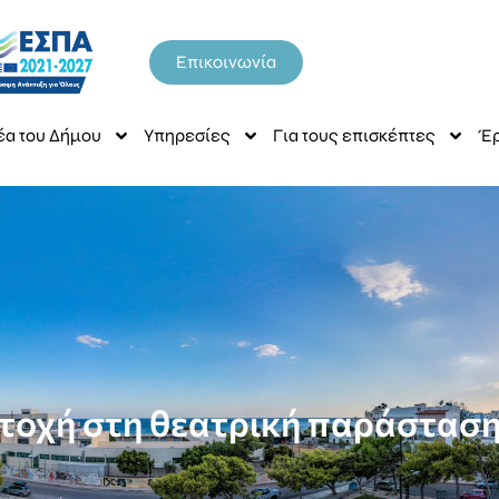
Επικοινωνία
έα του Δήμου
Υπηρεσίες
Για τους επισκέπτες
Έρ
τοχή στη θεατρική παράσταση