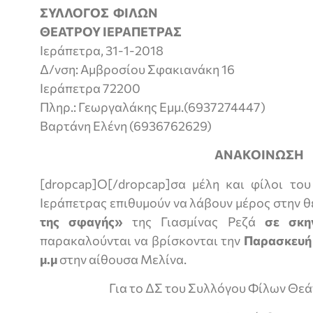
ΣΥΛΛΟΓΟΣ ΦΙΛ
ΘΕΑΤΡΟΥ ΙΕΡΑ
Ιεράπετρα, 31-1-2018
Δ/νση: Αμβροσίου Σφακιανάκη 16
Ιεράπετρα 72200
Πληρ.: Γεωργαλάκης Εμμ.(6937274447)
Βαρτάνη Ελένη (6936762629)
ΑΝΑΚΟΙΝΩΣΗ
[dropcap]Ο[/dropcap]σα μέλη και φίλοι τ
Ιεράπετρας επιθυμούν να λάβουν μέρος στην 
της σφαγής»
της Γιασμίνας Ρεζά
σε σκη
παρακαλούνται να βρίσκονται την
Παρασκευή
μ.μ
στην αίθουσα Μελίνα.
Για το ΔΣ του Συλλόγου Φίλων Θε