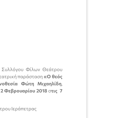
ΩΝ
ΠΕΤΡΑΣ
ου Συλλόγου Φίλων Θεάτρου
θεατρική παράσταση
«Ο θεός
νοθεσία Φώτη Μιχαηλίδη
,
 2 Φεβρουαρίου 2018
σ
τις
7
άτρου Ιεράπετρας