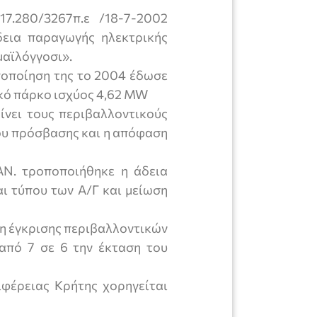
7.280/3267π.ε /18-7-2002
εια παραγωγής ηλεκτρικής
μαϊλόγγοσι».
ποποίηση της το 2004 έδωσε
ικό πάρκο ισχύος 4,62 MW
ίνει τους περιβαλλοντικούς
ου πρόσβασης και η απόφαση
ΑΝ. τροποποιήθηκε η άδεια
ι τύπου των Α/Γ και μείωση
η έγκρισης περιβαλλοντικών
από 7 σε 6 την έκταση του
φέρειας Κρήτης χορηγείται