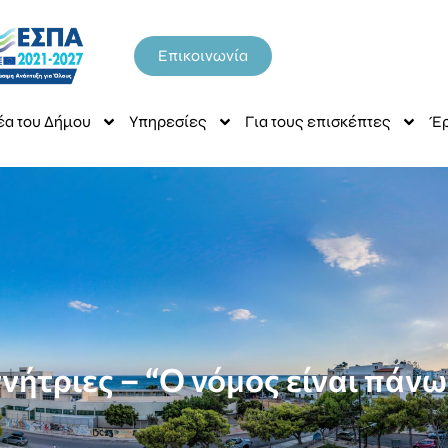
Επικοινωνία
έα του Δήμου
Υπηρεσίες
Για τους επισκέπτες
Έρ
νήτριες – “Ο νόμος είναι πάνω