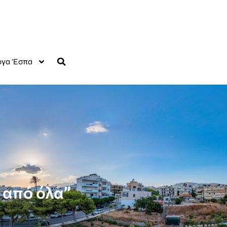
γα Έσπα
 από όλα”