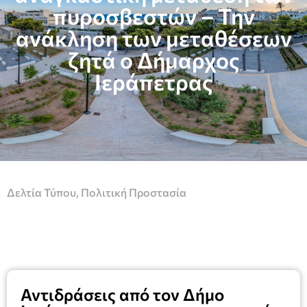
πυροσβεστών – Την
ανάκληση των μεταθέσεων
ζητά ο Δήμαρχος
Ιεράπετρας
Δελτία Τύπου
,
Πολιτική Προστασία
Αντιδράσεις από τον Δήμο