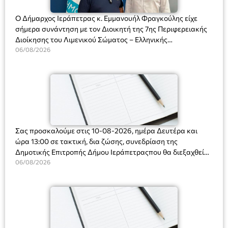
Ο Δήμαρχος Ιεράπετρας κ. Εμμανουήλ Φραγκούλης είχε
σήμερα συνάντηση με τον Διοικητή της 7ης Περιφερειακής
Διοίκησης του Λιμενικού Σώματος – Ελληνικής
Ακτοφυλακής (Λ.Σ.-ΕΛ.ΑΚΤ.), Αρχιπλοίαρχο Λ.Σ. κ. Ιωάννη
06/08/2026
Ορφανό
Σας προσκαλούμε στις 10-08-2026, ημέρα Δευτέρα και
ώρα 13:00 σε τακτική, δια ζώσης, συνεδρίαση της
Δημοτικής Επιτροπής Δήμου Ιεράπετραςπου θα διεξαχθεί
στο Δημοτικό Κατάστημα, Δημοκρατίας 31 στην αίθουσα
06/08/2026
«ΙΩΑΝΝΗΣ ΧΡΙΣΤΑΚΗΣ» στον 1ο όροφο, για τη συζήτηση
και λήψη αποφάσεων στα παρακάτω θέματα: