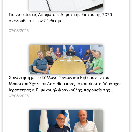
Για να δείτε τις Αποφάσεις Δημοτικής Επιτροπής 2026
ακολουθείστε τον Σύνδεσμο
07/08/2026
Συνάντηση με το Σύλλογο Γονέων και Κηδεμόνων του
Μουσικού Σχολείου Λασιθίου πραγματοποίησε ο Δήμαρχος
Ιεράπετρας κ. Εμμανουήλ Φραγκούλης, παρουσία της
Διευθύντριας του σχολείου κας Μαριάννας Χαΐτα.
07/08/2026