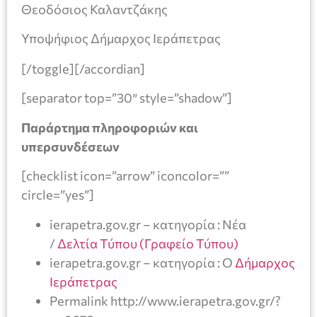
Θεοδόσιος Καλαντζάκης
Υποψήφιος Δήμαρχος Ιεράπετρας
[/toggle][/accordian]
[separator top=”30″ style=”shadow”]
Παράρτημα πληροφοριών και
υπερσυνδέσεων
[checklist icon=”arrow” iconcolor=””
circle=”yes”]
ierapetra.gov.gr – κατηγορία : Νέα
/
Δελτία Τύπου (Γραφείο Τύπου)
ierapetra.gov.gr – κατηγορία : Ο
Δήμαρχος
Ιεράπετρας
Permalink http://www.ierapetra.gov.gr/?