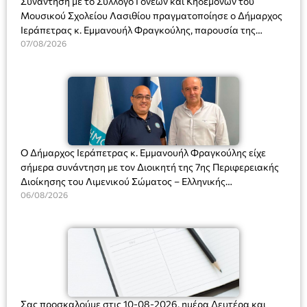
Συνάντηση με το Σύλλογο Γονέων και Κηδεμόνων του
Μουσικού Σχολείου Λασιθίου πραγματοποίησε ο Δήμαρχος
Ιεράπετρας κ. Εμμανουήλ Φραγκούλης, παρουσία της
Διευθύντριας του σχολείου κας Μαριάννας Χαΐτα.
07/08/2026
Ο Δήμαρχος Ιεράπετρας κ. Εμμανουήλ Φραγκούλης είχε
σήμερα συνάντηση με τον Διοικητή της 7ης Περιφερειακής
Διοίκησης του Λιμενικού Σώματος – Ελληνικής
Ακτοφυλακής (Λ.Σ.-ΕΛ.ΑΚΤ.), Αρχιπλοίαρχο Λ.Σ. κ. Ιωάννη
06/08/2026
Ορφανό
Σας προσκαλούμε στις 10-08-2026, ημέρα Δευτέρα και