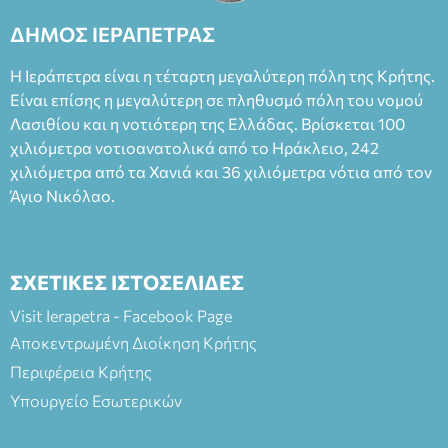
2023, για την ερμηνεία του στον διπλό ρόλο του Μαρτίν/
ΔΗΜΟΣ ΙΕΡΑΠΕΤΡΑΣ
Φεδερίκο. Σκηνοθεσία: Βαγγέλης Θεοδωρόπουλος Είσοδος: :
Ταμείο 22€- Προπώληση 20€( Άνεργοι, Φοιτητές, ΑΜΕΑ,
Η Ιεράπετρα είναι η τέταρτη μεγαλύτερη πόλη της Κρήτης.
άνω των 65 Προπώληση: Βιβλιοπωλείο Πάπυρος (Πλατεία
Είναι επίσης η μεγαλύτερη σε πληθυσμό πόλη του νομού
Πλαστήρα), E&G Mini market (Δημοκρατίας 39 Ιεράπετρα)
Λασιθίου και η νοτιότερη της Ελλάδας. Βρίσκεται 100
και στο more.com Χώρος: 3ο Γυμνάσιο Ιεράπετρας
(Είσοδος ΕΠΑ.Λ.) Έναρξη 21:15 Οργάνωση: ΚΝΩΣΟΣ
χιλιόμετρα νοτιοανατολικά από το Ηράκλειο, 242
ΘΕΑΤΡΙΚΕΣ ΠΑΡΑΓΩΓΕΣ ΕΕ
χιλιόμετρα από τα Χανιά και 36 χιλιόμετρα νότια από τον
Άγιο Νικόλαο.
ΣΧΕΤΙΚΕΣ ΙΣΤΟΣΕΛΙΔΕΣ
Visit Ierapetra - Facebook Page
Αποκεντρωμένη Διοίκηση Κρήτης
Περιφέρεια Κρήτης
Υπουργείο Εσωτερικών