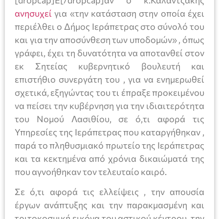
[dropcap]Ε[/dropcap]άν ο κ.Καλαντζάκης
ανησυχεί
για «την κατάσταση στην οποία έχει
περιέλθει ο Δήμος Ιεράπετρας στο σύνολό του
και για την αποσύνθεση των υποδομών» , όπως
γράφει, έχει τη δυνατότητα να αποτανθεί στον
εκ Σητείας κυβερνητικό βουλευτή και
επιστήθιο συνεργάτη του , για να ενημερωθεί
σχετικά, εξηγώντας του τι έπραξε προκειμένου
να πείσει την κυβέρνηση για την ιδιαιτερότητα
του Νομού Λασιθίου, σε ό,τι αφορά τις
Υπηρεσίες της Ιεράπετρας που καταργήθηκαν ,
παρά το πληθυσμιακό πρωτείο της Ιεράπετρας
και τα κεκτημένα από χρόνια δικαιώματά της
που αγνοήθηκαν τον τελευταίο καιρό.
Σε ό,τι αφορά τις ελλείψεις , την απουσία
έργων ανάπτυξης και την παρακμασμένη και
τριτοκοσμική εικόνα του αστικού κέντρου, την