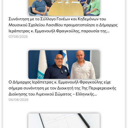
Συνάντηση με το Σύλλογο Γονέων και Κηδεμόνων του
Μουσικού Σχολείου Λασιθίου πραγματοποίησε ο Δήμαρχος
Ιεράπετρας κ. Εμμανουήλ Φραγκούλης, παρουσία της
Διευθύντριας του σχολείου κας Μαριάννας Χαΐτα.
07/08/2026
Ο Δήμαρχος Ιεράπετρας κ. Εμμανουήλ Φραγκούλης είχε
σήμερα συνάντηση με τον Διοικητή της 7ης Περιφερειακής
Διοίκησης του Λιμενικού Σώματος – Ελληνικής
Ακτοφυλακής (Λ.Σ.-ΕΛ.ΑΚΤ.), Αρχιπλοίαρχο Λ.Σ. κ. Ιωάννη
06/08/2026
Ορφανό