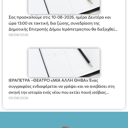
Σας προσκαλούμε στις 10-08-2026, ημέρα Δευτέρα και
ώρα 13:00 σε τακτική, δια ζώσης, συνεδρίαση της
Δημοτικής Επιτροπής Δήμου Ιεράπετραςπου θα διεξαχθεί
στο Δημοτικό Κατάστημα, Δημοκρατίας 31 στην αίθουσα
06/08/2026
«ΙΩΑΝΝΗΣ ΧΡΙΣΤΑΚΗΣ» στον 1ο όροφο, για τη συζήτηση
και λήψη αποφάσεων στα παρακάτω θέματα:
ΙΕΡΑΠΕΤΡΑ –ΘΕΑΤΡΟ «ΜΙΑ ΑΛΛΗ ΘΗΒΑ» Ένας
συγγραφέας ενδιαφέρεται να γράψει και να ανεβάσει στη
σκηνή την ιστορία ενός νέου που εκτίει ποινή ισόβιας
κάθειρξης για πατροκτονία. Ένα πολυβραβευμένο έργο για
05/08/2026
τις σχέσεις πατέρα-γιου, την ανδρική ταυτότητα, την ψυχική
ασθένεια, τον ερωτισμό. Ένα έργο αινιγματικό, συγκινητικό,
όσο και διασκεδαστικό. Ο διακεκριμένος σκηνοθέτης
Βαγγέλης Θεοδωρόπουλος ανέδειξε το πολυεπίπεδο αυτό