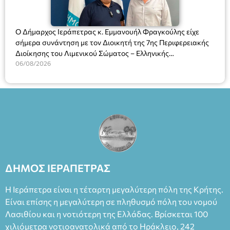
Ο Δήμαρχος Ιεράπετρας κ. Εμμανουήλ Φραγκούλης είχε
σήμερα συνάντηση με τον Διοικητή της 7ης Περιφερειακής
Διοίκησης του Λιμενικού Σώματος – Ελληνικής
Ακτοφυλακής (Λ.Σ.-ΕΛ.ΑΚΤ.), Αρχιπλοίαρχο Λ.Σ. κ. Ιωάννη
06/08/2026
Ορφανό
ΔΗΜΟΣ ΙΕΡΑΠΕΤΡΑΣ
Η Ιεράπετρα είναι η τέταρτη μεγαλύτερη πόλη της Κρήτης.
Είναι επίσης η μεγαλύτερη σε πληθυσμό πόλη του νομού
Λασιθίου και η νοτιότερη της Ελλάδας. Βρίσκεται 100
χιλιόμετρα νοτιοανατολικά από το Ηράκλειο, 242