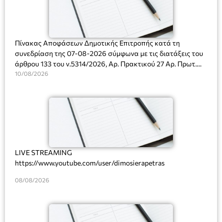
Πίνακας Αποφάσεων Δημοτικής Επιτροπής κατά τη
συνεδρίαση της 07-08-2026 σύμφωνα με τις διατάξεις του
άρθρου 133 του ν.5314/2026, Αρ. Πρακτικού 27 Αρ. Πρωτ.
Πρόσκλησης: 10817/03-08-2026
10/08/2026
LIVE STREAMING
https://www.youtube.com/user/dimosierapetras
08/08/2026