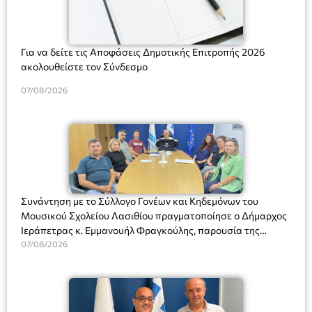
Για να δείτε τις Αποφάσεις Δημοτικής Επιτροπής 2026
ακολουθείστε τον Σύνδεσμο
07/08/2026
Συνάντηση με το Σύλλογο Γονέων και Κηδεμόνων του
Μουσικού Σχολείου Λασιθίου πραγματοποίησε ο Δήμαρχος
Ιεράπετρας κ. Εμμανουήλ Φραγκούλης, παρουσία της
Διευθύντριας του σχολείου κας Μαριάννας Χαΐτα.
07/08/2026