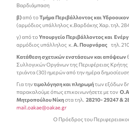
Βαρδιάμπαση
β)
από το
Τμήμα Περιβάλλοντος και Υδροοικον
(αρμόδιος υπάλληλος κ.Βαρδάκης Χαρ. τηλ. 28
γ) από το
Υπουργείο Περιβάλλοντος και Ενέργ
αρμόδιος υπάλληλος κ.
Α. Πουρνάρας
τηλ. 21
Κατάθεση σχετικών ενστάσεων και απόψεων
θ
Συλλογικών Οργάνων της Περιφέρειας Κρήτης γ
τριάντα (30) ημερών από την ημέρα δημοσίευση
Για την
τιμολόγηση και πληρωμή
των εξόδων δ
παρακαλούμε όπως επικοινωνήσετε με τον
Ο.Α
Μητροπούλου
Νίκη
στα τηλ.
28210- 29247 & 
mail.oakae@oakae.gr
Ο Πρόεδρος του Περιφερειακο