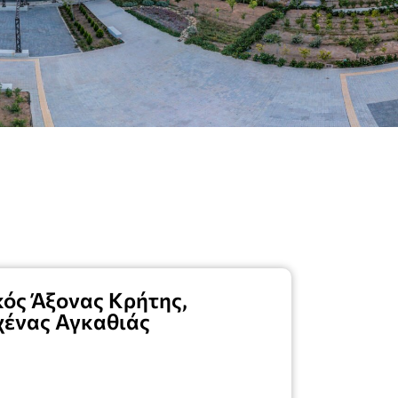
κός Άξονας Κρήτης,
χένας Αγκαθιάς