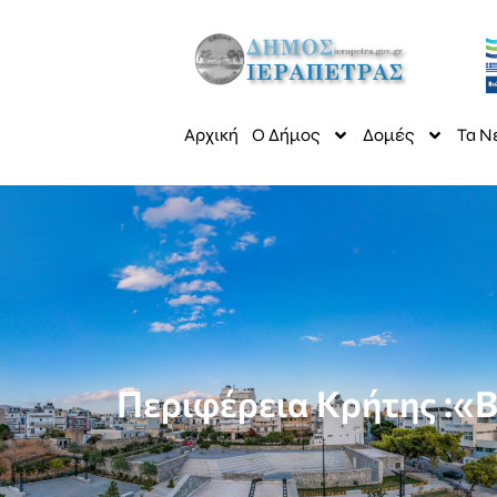
Αρχική
Ο Δήμος
Δομές
Τα Ν
Περιφέρεια Κρήτης :«