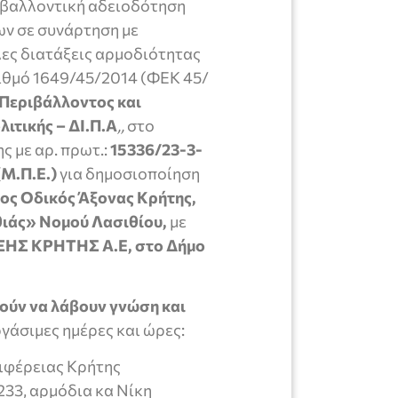
ριβαλλοντική αδειοδότηση
ων σε συνάρτηση με
λες διατάξεις αρμοδιότητας
ιθμό 1649/45/2014 (ΦΕΚ 45/
Περιβάλλοντος και
λιτικής – ΔΙ.Π.Α
,,
στο
 με αρ. πρωτ.:
15336/23-3-
Μ.Π.Ε.)
για δημοσιοποίηση
ιος Οδικός Άξονας Κρήτης,
θιάς» Νομού Λασιθίου,
με
Σ ΚΡΗΤΗΣ Α.Ε, στο Δήμο
ρούν να λάβουν γνώση και
ργάσιμες ημέρες και ώρες:
ιφέρειας Κρήτης
233, αρμόδια κα Νίκη