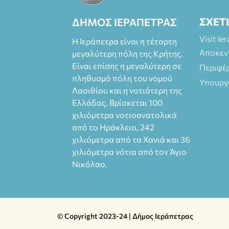
Πάπυρος
(Πλατεία
ΣΧΕΤ
ΔΗΜΟΣ ΙΕΡΑΠΕΤΡΑΣ
Πλαστήρα), E&G
Visit Ie
Mini market
Η Ιεράπετρα είναι η τέταρτη
(Δημοκρατίας
Αποκεν
μεγαλύτερη πόλη της Κρήτης.
39 Ιεράπετρα)
Είναι επίσης η μεγαλύτερη σε
Περιφέ
και
πληθυσμό πόλη του νομού
Υπουργ
στο more.com
Λασιθίου και η νοτιότερη της
Χώρος: 3ο
Ελλάδας. Βρίσκεται 100
Γυμνάσιο
χιλιόμετρα νοτιοανατολικά
Ιεράπετρας
(Είσοδος ΕΠΑ.Λ.)
από το Ηράκλειο, 242
Έναρξη 21:15
χιλιόμετρα από τα Χανιά και 36
Οργάνωση:
χιλιόμετρα νότια από τον Άγιο
ΚΝΩΣΟΣ
Νικόλαο.
ΘΕΑΤΡΙΚΕΣ
ΠΑΡΑΓΩΓΕΣ ΕΕ
© Copyright 2023-24 | Δήμος Ιεράπετρας