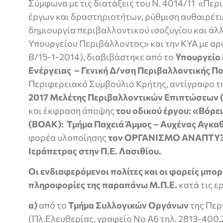
Σύμφωνα με τις διατάξεις του Ν. 4014/11 «Πε
έργων και δραστηριοτήτων, ρύθμιση αυθαιρέτ
δημιουργία περιβαλλοντικού ισοζυγίου και άλ
Υπουργείου Περιβάλλοντος» και την ΚΥΑ με αρ
Β/15-1-2014), διαβιβάστηκε από το
Υπουργείο 
Ενέργειας
– Γενική Δ/νση Περιβαλλοντικής Πο
Περιφερειακό Συμβούλιο Κρήτης, αντίγραφο της
2017
Μελέτης Περιβαλλοντικών Επιπτώσεων (
και έκφραση άποψης
του οδικού έργου: «Βόρε
(ΒΟΑΚ): Τμήμα Παχειά Άμμος – Αυχένας Αγκα
φορέα υλοποίησης
τον ΟΡΓΑΝΙΣΜΟ ΑΝΑΠΤΥΞΗ
Ιεράπετρας στην Π.Ε. Λασιθίου.
Οι ενδιαφερόμενοι πολίτες και οι φορείς μπο
πληροφορίες της παραπάνω Μ.Π.Ε.
κατά τις ε
α)
από το
Τμήμα Συλλογικών Οργάνων
της Περ
(Πλ.Ελευθερίας, γραφείο Νο Α6 τηλ. 2813-400.