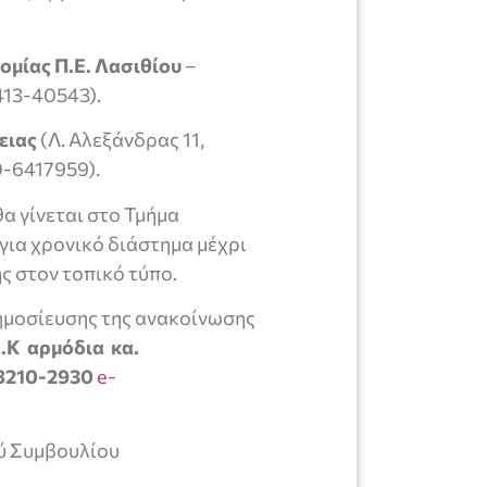
ομίας Π.Ε. Λασιθίου
–
413-40543).
ειας
(Λ. Aλεξάνδρας 11,
0-6417959).
α γίνεται στο Τμήμα
ια χρονικό διάστημα μέχρι
ς στον τοπικό τύπο.
ημοσίευσης της ανακοίνωσης
.Κ αρμόδια κα.
28210-2930
e-
ύ Συμβουλίου