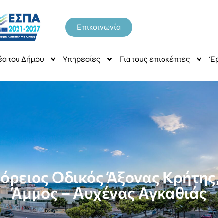
Επικοινωνία
έα του Δήμου
Υπηρεσίες
Για τους επισκέπτες
Έρ
Βόρειος Οδικός Άξονας Κρήτης
Άμμος – Αυχένας Αγκαθιάς