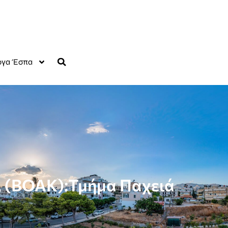
γα Έσπα
, (ΒΟΑΚ):Τμήμα Παχειά