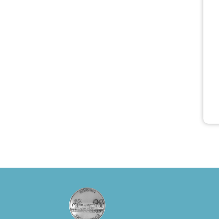
του Δημήτρη
Καπουράνη,
νικητή του
βραβείου
Δημήτρης Χορν
2022-2023, για
την ερμηνεία του
στον διπλό ρόλο
του Μαρτίν/
Φεδερίκο.
Σκηνοθεσία: Βαγ
γέλης
Θεοδωρόπουλος
Είσοδος: : Ταμείο
22€-
Προπώληση 20€
( Άνεργοι,
Φοιτητές, ΑΜΕΑ,
άνω των 65
Προπώληση: Βιβ
λιοπωλείο