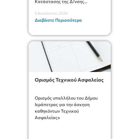
Κατάστασης της Δ/νσης
Διοικητικών Υπηρεσιών για
5 Αυγούστου, 2026
αποφάσεις, πιστοποιητικά,
Διαβάστε Περισσότερα
πράξεις και χρήση του
Πληροφοριακού Συστήματος
“Μητρώο Πολιτών” (Ν.
5314/2026).»
Ορισμός Τεχνικού Ασφαλείας
Ορισμός υπαλλήλου του Δήμου
Ιεράπετρας για την άσκηση
καθηκόντων Τεχνικού
Ασφαλείας»