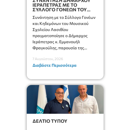
ΣΥΝΑΝΤΗΣΗ ΔΗΜΑΡΧΟΥ
ΙΕΡΑΠΕΤΡΑΣ ΜΕ ΤΟ
ΣΥΛΛΟΓΟ ΓΟΝΕΩΝ ΤΟΥ
ΜΟΥΣΙΚΟΥ ΣΧΟΛΕΙΟΥ
Συνάντηση με το Σύλλογο Γονέων
και Κηδεμόνων του Μουσικού
Σχολείου Λασιθίου
πραγματοποίησε ο Δήμαρχος
Ιεράπετρας κ. Εμμανουήλ
Φραγκούλης, παρουσία της
Διευθύντριας του σχολείου κας
7 Αυγούστου, 2026
Μαριάννας Χαΐτα.
Διαβάστε Περισσότερα
ΔΕΛΤΙΟ ΤΥΠΟΥ