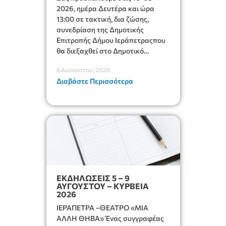
2026, ημέρα Δευτέρα και ώρα
13:00 σε τακτική, δια ζώσης,
συνεδρίαση της Δημοτικής
Επιτροπής Δήμου Ιεράπετραςπου
θα διεξαχθεί στο Δημοτικό
Κατάστημα, Δημοκρατίας 31 στην
6 Αυγούστου, 2026
αίθουσα «ΙΩΑΝΝΗΣ ΧΡΙΣΤΑΚΗΣ»
Διαβάστε Περισσότερα
στον 1ο όροφο, για τη συζήτηση
και λήψη αποφάσεων στα
παρακάτω θέματα:
ΕΚΔΗΛΩΣΕΙΣ 5 – 9
ΑΥΓΟΥΣΤΟΥ – ΚΥΡΒΕΙΑ
2026
ΙΕΡΑΠΕΤΡΑ –ΘΕΑΤΡΟ «ΜΙΑ
ΑΛΛΗ ΘΗΒΑ» Ένας συγγραφέας