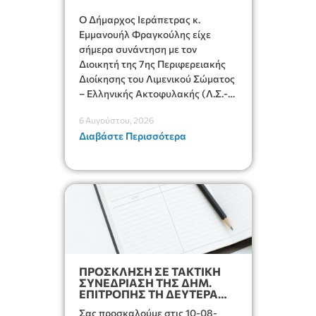
Ο Δήμαρχος Ιεράπετρας κ.
Εμμανουήλ Φραγκούλης είχε
σήμερα συνάντηση με τον
Διοικητή της 7ης Περιφερειακής
Διοίκησης του Λιμενικού Σώματος
– Ελληνικής Ακτοφυλακής (Λ.Σ.-
ΕΛ.ΑΚΤ.), Αρχιπλοίαρχο Λ.Σ. κ.
6 Αυγούστου, 2026
Ιωάννη Ορφανό
Διαβάστε Περισσότερα
ΠΡΟΣΚΛΗΣΗ ΣΕ ΤΑΚΤΙΚΗ
ΣΥΝΕΔΡΙΑΣΗ ΤΗΣ ΔΗΜ.
ΕΠΙΤΡΟΠΗΣ ΤΗ ΔΕΥΤΕΡΑ
10-08-2026 ΩΡΑ 13:00
Σας προσκαλούμε στις 10-08-